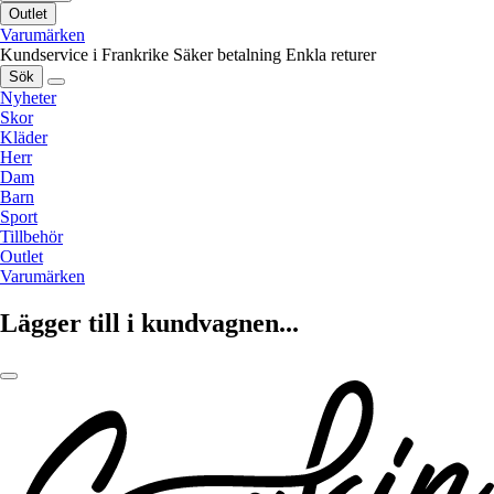
Outlet
Varumärken
Kundservice i Frankrike
Säker betalning
Enkla returer
Sök
Nyheter
Skor
Kläder
Herr
Dam
Barn
Sport
Tillbehör
Outlet
Varumärken
Lägger till i kundvagnen...