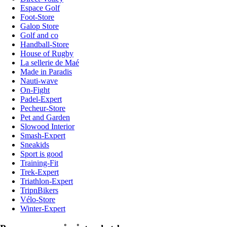
Espace Golf
Foot-Store
Galop Store
Golf and co
Handball-Store
House of Rugby
La sellerie de Maé
Made in Paradis
Nauti-wave
On-Fight
Padel-Expert
Pecheur-Store
Pet and Garden
Slowood Interior
Smash-Expert
Sneakids
Sport is good
Training-Fit
Trek-Expert
Triathlon-Expert
TripnBikers
Vélo-Store
Winter-Expert