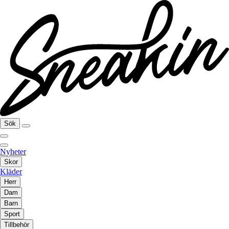
Sök
Nyheter
Skor
Kläder
Herr
Dam
Barn
Sport
Tillbehör