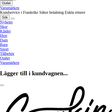
Outlet
Varumärken
Kundservice i Frankrike
Säker betalning
Enkla returer
Sök
Nyheter
Skor
Kläder
Herr
Dam
Barn
Sport
Tillbehör
Outlet
Varumärken
Lägger till i kundvagnen...