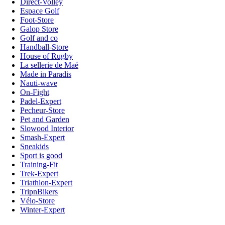
Direct-Volley
Espace Golf
Foot-Store
Galop Store
Golf and co
Handball-Store
House of Rugby
La sellerie de Maé
Made in Paradis
Nauti-wave
On-Fight
Padel-Expert
Pecheur-Store
Pet and Garden
Slowood Interior
Smash-Expert
Sneakids
Sport is good
Training-Fit
Trek-Expert
Triathlon-Expert
TripnBikers
Vélo-Store
Winter-Expert