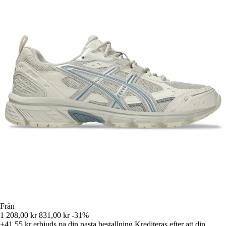
Från
1 208,00 kr
831,00 kr
-31%
+41,55 kr
erbjuds pa din nasta bestallning
Krediteras efter att din