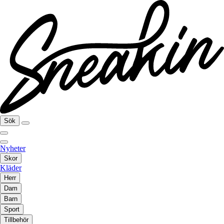
Sök
Nyheter
Skor
Kläder
Herr
Dam
Barn
Sport
Tillbehör