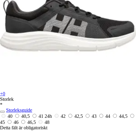
+0
Storlek
*
Storleksguide
40
40,5
41
24h
42
42,5
43
44
44,5
45
46
46,5
48
Detta fält är obligatoriskt