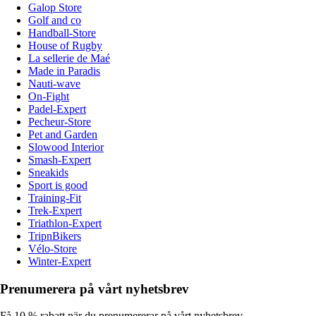
Galop Store
Golf and co
Handball-Store
House of Rugby
La sellerie de Maé
Made in Paradis
Nauti-wave
On-Fight
Padel-Expert
Pecheur-Store
Pet and Garden
Slowood Interior
Smash-Expert
Sneakids
Sport is good
Training-Fit
Trek-Expert
Triathlon-Expert
TripnBikers
Vélo-Store
Winter-Expert
Prenumerera på vårt nyhetsbrev
Få 10 % rabatt när du prenumererar på vårt nyhetsbrev