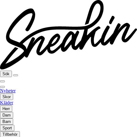
Sök
Nyheter
Skor
Kläder
Herr
Dam
Barn
Sport
Tillbehör