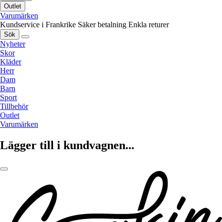
Outlet
Varumärken
Kundservice i Frankrike
Säker betalning
Enkla returer
Sök
Nyheter
Skor
Kläder
Herr
Dam
Barn
Sport
Tillbehör
Outlet
Varumärken
Lägger till i kundvagnen...