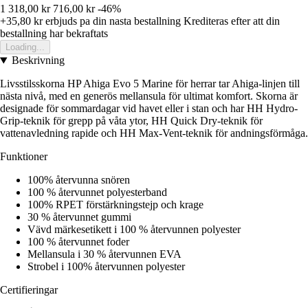
1 318,00 kr
716,00 kr
-46%
+35,80 kr
erbjuds pa din nasta bestallning
Krediteras efter att din
bestallning har bekraftats
Loading...
Beskrivning
Livsstilsskorna HP Ahiga Evo 5 Marine för herrar tar Ahiga-linjen till
nästa nivå, med en generös mellansula för ultimat komfort. Skorna är
designade för sommardagar vid havet eller i stan och har HH Hydro-
Grip-teknik för grepp på våta ytor, HH Quick Dry-teknik för
vattenavledning rapide och HH Max-Vent-teknik för andningsförmåga.
Funktioner
100% återvunna snören
100 % återvunnet polyesterband
100% RPET förstärkningstejp och krage
30 % återvunnet gummi
Vävd märkesetikett i 100 % återvunnen polyester
100 % återvunnet foder
Mellansula i 30 % återvunnen EVA
Strobel i 100% återvunnen polyester
Certifieringar