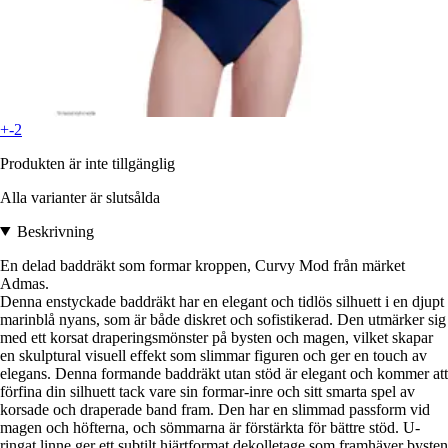
+-2
Produkten är inte tillgänglig
Alla varianter är slutsålda
Beskrivning
En delad baddräkt som formar kroppen, Curvy Mod från märket
Admas.
Denna enstyckade baddräkt har en elegant och tidlös silhuett i en djupt
marinblå nyans, som är både diskret och sofistikerad. Den utmärker sig
med ett korsat draperingsmönster på bysten och magen, vilket skapar
en skulptural visuell effekt som slimmar figuren och ger en touch av
elegans. Denna formande baddräkt utan stöd är elegant och kommer att
förfina din silhuett tack vare sin formar-inre och sitt smarta spel av
korsade och draperade band fram. Den har en slimmad passform vid
magen och höfterna, och sömmarna är förstärkta för bättre stöd. U-
ringat linne ger ett subtilt hjärtformat dekolletage som framhäver bysten