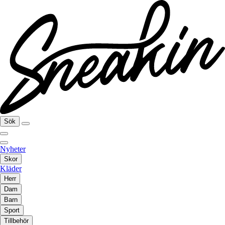
Sök
Nyheter
Skor
Kläder
Herr
Dam
Barn
Sport
Tillbehör