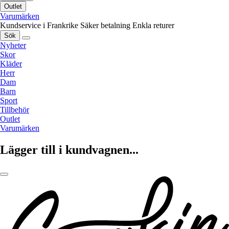
Outlet
Varumärken
Kundservice i Frankrike
Säker betalning
Enkla returer
Sök
Nyheter
Skor
Kläder
Herr
Dam
Barn
Sport
Tillbehör
Outlet
Varumärken
Lägger till i kundvagnen...