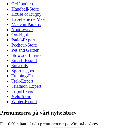
Golf and co
Handball-Store
House of Rugby
La sellerie de Maé
Made in Paradis
Nauti-wave
On-Fight
Padel-Expert
Pecheur-Store
Pet and Garden
Slowood Interior
Smash-Expert
Sneakids
Sport is good
Training-Fit
Trek-Expert
Triathlon-Expert
TripnBikers
Vélo-Store
Winter-Expert
Prenumerera på vårt nyhetsbrev
Få 10 % rabatt när du prenumererar på vårt nyhetsbrev