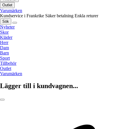
Outlet
Varumärken
Kundservice i Frankrike
Säker betalning
Enkla returer
Sök
Nyheter
Skor
Kläder
Herr
Dam
Barn
Sport
Tillbehör
Outlet
Varumärken
Lägger till i kundvagnen...