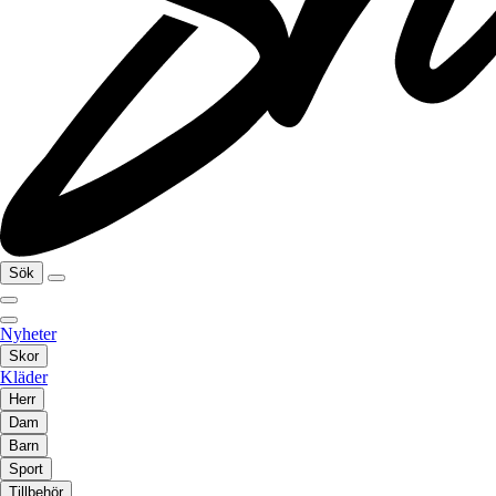
Sök
Nyheter
Skor
Kläder
Herr
Dam
Barn
Sport
Tillbehör