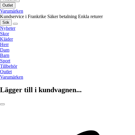
Outlet
Varumärken
Kundservice i Frankrike
Säker betalning
Enkla returer
Sök
Nyheter
Skor
Kläder
Herr
Dam
Barn
Sport
Tillbehör
Outlet
Varumärken
Lägger till i kundvagnen...