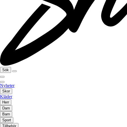
Sök
Nyheter
Skor
Kläder
Herr
Dam
Barn
Sport
Tillbehör