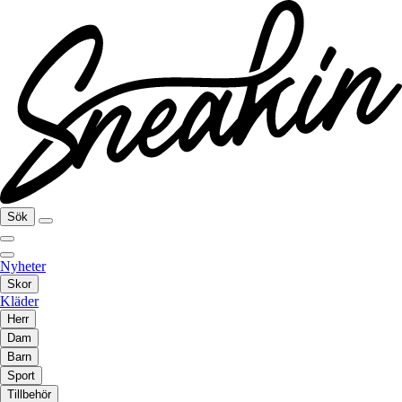
Sök
Nyheter
Skor
Kläder
Herr
Dam
Barn
Sport
Tillbehör