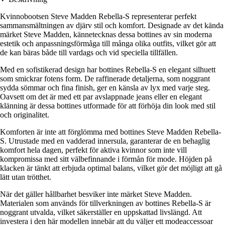
Kvinnobootsen Steve Madden Rebella-S representerar perfekt
sammansmältningen av djärv stil och komfort. Designade av det kända
märket Steve Madden, kännetecknas dessa bottines av sin moderna
estetik och anpassningsförmåga till många olika outfits, vilket gör att
de kan bäras både till vardags och vid speciella tillfällen.
Med en sofistikerad design har bottines Rebella-S en elegant silhuett
som smickrar fotens form. De raffinerade detaljerna, som noggrant
sydda sömmar och fina finish, ger en känsla av lyx med varje steg.
Oavsett om det är med ett par avslappnade jeans eller en elegant
klänning är dessa bottines utformade för att förhöja din look med stil
och originalitet.
Komforten är inte att förglömma med bottines Steve Madden Rebella-
S. Utrustade med en vadderad innersula, garanterar de en behaglig
komfort hela dagen, perfekt för aktiva kvinnor som inte vill
kompromissa med sitt välbefinnande i förmån för mode. Höjden på
klacken är tänkt att erbjuda optimal balans, vilket gör det möjligt att gå
lätt utan trötthet.
När det gäller hållbarhet besviker inte märket Steve Madden.
Materialen som används för tillverkningen av bottines Rebella-S är
noggrant utvalda, vilket säkerställer en uppskattad livslängd. Att
investera i den här modellen innebär att du väljer ett modeaccessoar