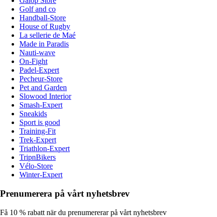
Galop Store
Golf and co
Handball-Store
House of Rugby
La sellerie de Maé
Made in Paradis
Nauti-wave
On-Fight
Padel-Expert
Pecheur-Store
Pet and Garden
Slowood Interior
Smash-Expert
Sneakids
Sport is good
Training-Fit
Trek-Expert
Triathlon-Expert
TripnBikers
Vélo-Store
Winter-Expert
Prenumerera på vårt nyhetsbrev
Få 10 % rabatt när du prenumererar på vårt nyhetsbrev