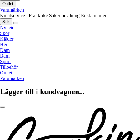
Outlet
Varumärken
Kundservice i Frankrike
Säker betalning
Enkla returer
Sök
Nyheter
Skor
Kläder
Herr
Dam
Barn
Sport
Tillbehör
Outlet
Varumärken
Lägger till i kundvagnen...