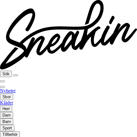
Sök
Nyheter
Skor
Kläder
Herr
Dam
Barn
Sport
Tillbehör