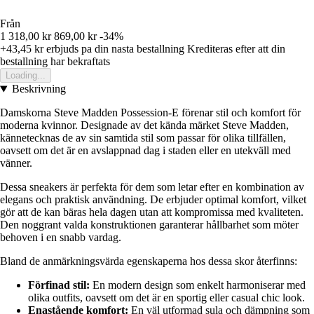
Från
1 318,00 kr
869,00 kr
-34%
+43,45 kr
erbjuds pa din nasta bestallning
Krediteras efter att din
bestallning har bekraftats
Loading...
Beskrivning
Damskorna Steve Madden Possession-E förenar stil och komfort för
moderna kvinnor. Designade av det kända märket Steve Madden,
kännetecknas de av sin samtida stil som passar för olika tillfällen,
oavsett om det är en avslappnad dag i staden eller en utekväll med
vänner.
Dessa sneakers är perfekta för dem som letar efter en kombination av
elegans och praktisk användning. De erbjuder optimal komfort, vilket
gör att de kan bäras hela dagen utan att kompromissa med kvaliteten.
Den noggrant valda konstruktionen garanterar hållbarhet som möter
behoven i en snabb vardag.
Bland de anmärkningsvärda egenskaperna hos dessa skor återfinns:
Förfinad stil:
En modern design som enkelt harmoniserar med
olika outfits, oavsett om det är en sportig eller casual chic look.
Enastående komfort:
En väl utformad sula och dämpning som