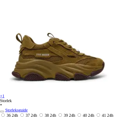
+1
Storlek
*
Storleksguide
36
24h
37
24h
38
24h
39
24h
40
24h
41
24h