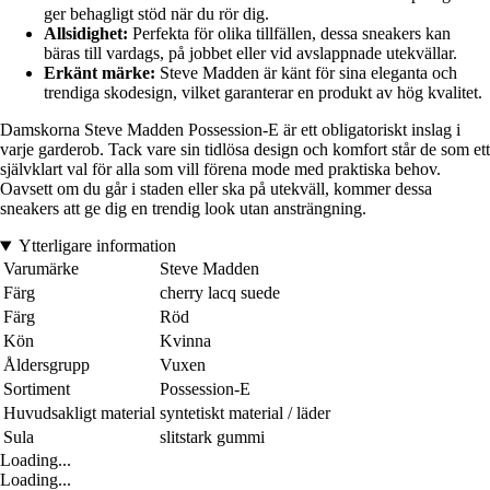
ger behagligt stöd när du rör dig.
Allsidighet:
Perfekta för olika tillfällen, dessa sneakers kan
bäras till vardags, på jobbet eller vid avslappnade utekvällar.
Erkänt märke:
Steve Madden är känt för sina eleganta och
trendiga skodesign, vilket garanterar en produkt av hög kvalitet.
Damskorna Steve Madden Possession-E är ett obligatoriskt inslag i
varje garderob. Tack vare sin tidlösa design och komfort står de som ett
självklart val för alla som vill förena mode med praktiska behov.
Oavsett om du går i staden eller ska på utekväll, kommer dessa
sneakers att ge dig en trendig look utan ansträngning.
Ytterligare information
Varumärke
Steve Madden
Färg
cherry lacq suede
Färg
Röd
Kön
Kvinna
Åldersgrupp
Vuxen
Sortiment
Possession-E
Huvudsakligt material
syntetiskt material / läder
Sula
slitstark gummi
Loading...
Loading...