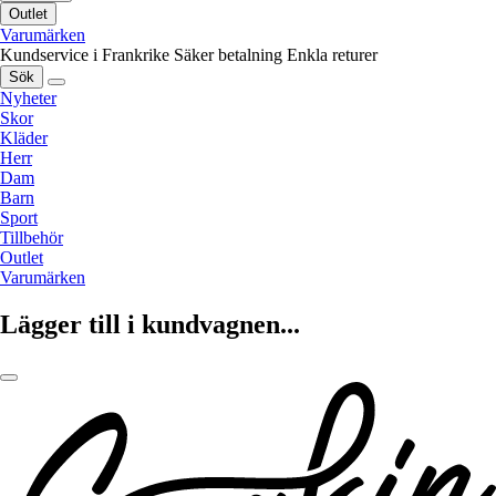
Outlet
Varumärken
Kundservice i Frankrike
Säker betalning
Enkla returer
Sök
Nyheter
Skor
Kläder
Herr
Dam
Barn
Sport
Tillbehör
Outlet
Varumärken
Lägger till i kundvagnen...