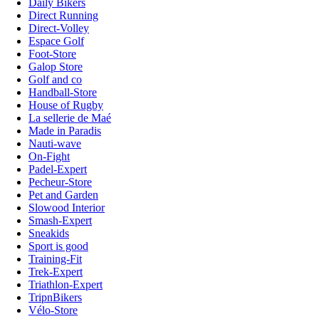
Daily Bikers
Direct Running
Direct-Volley
Espace Golf
Foot-Store
Galop Store
Golf and co
Handball-Store
House of Rugby
La sellerie de Maé
Made in Paradis
Nauti-wave
On-Fight
Padel-Expert
Pecheur-Store
Pet and Garden
Slowood Interior
Smash-Expert
Sneakids
Sport is good
Training-Fit
Trek-Expert
Triathlon-Expert
TripnBikers
Vélo-Store