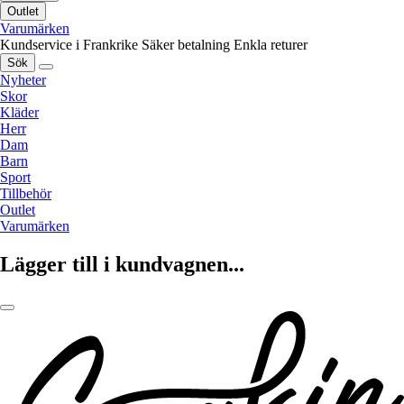
Outlet
Varumärken
Kundservice i Frankrike
Säker betalning
Enkla returer
Sök
Nyheter
Skor
Kläder
Herr
Dam
Barn
Sport
Tillbehör
Outlet
Varumärken
Lägger till i kundvagnen...