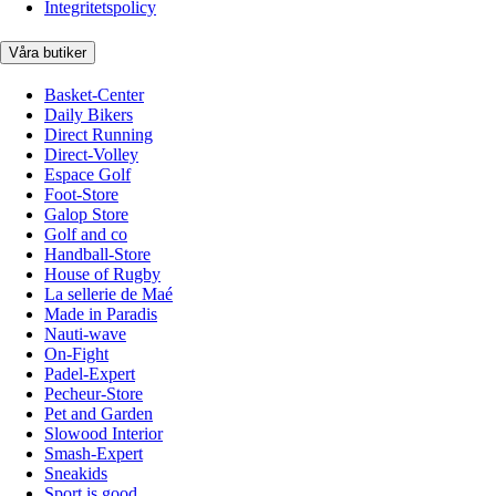
Integritetspolicy
Våra butiker
Basket-Center
Daily Bikers
Direct Running
Direct-Volley
Espace Golf
Foot-Store
Galop Store
Golf and co
Handball-Store
House of Rugby
La sellerie de Maé
Made in Paradis
Nauti-wave
On-Fight
Padel-Expert
Pecheur-Store
Pet and Garden
Slowood Interior
Smash-Expert
Sneakids
Sport is good