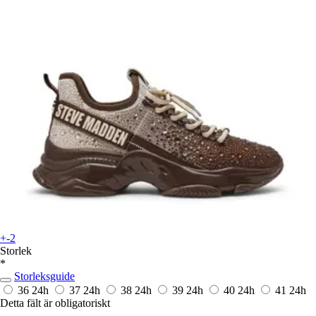
+-2
Storlek
*
Storleksguide
36
24h
37
24h
38
24h
39
24h
40
24h
41
24h
Detta fält är obligatoriskt