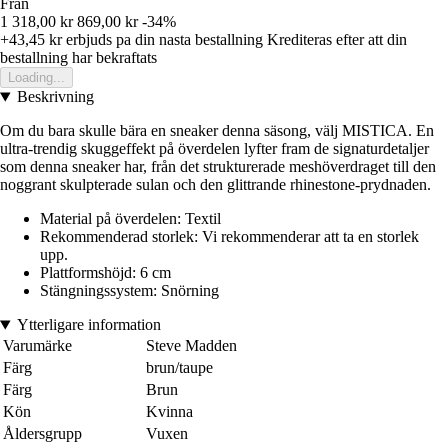
Från
1 318,00 kr
869,00 kr
-34%
+43,45 kr
erbjuds pa din nasta bestallning
Krediteras efter att din
bestallning har bekraftats
Loading...
Beskrivning
Om du bara skulle bära en sneaker denna säsong, välj MISTICA. En
ultra-trendig skuggeffekt på överdelen lyfter fram de signaturdetaljer
som denna sneaker har, från det strukturerade meshöverdraget till den
noggrant skulpterade sulan och den glittrande rhinestone-prydnaden.
Material på överdelen: Textil
Rekommenderad storlek: Vi rekommenderar att ta en storlek
upp.
Plattformshöjd: 6 cm
Stängningssystem: Snörning
Ytterligare information
Varumärke
Steve Madden
Färg
brun/taupe
Färg
Brun
Kön
Kvinna
Åldersgrupp
Vuxen