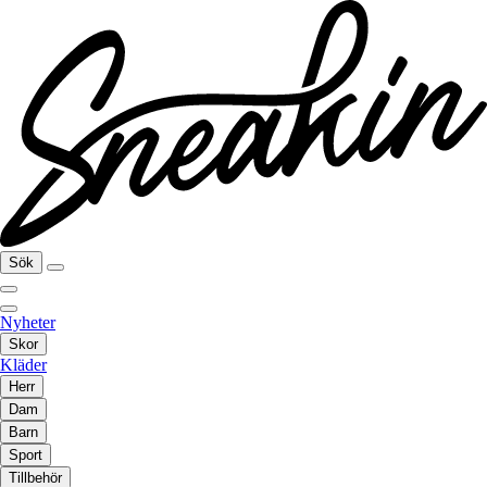
Sök
Nyheter
Skor
Kläder
Herr
Dam
Barn
Sport
Tillbehör