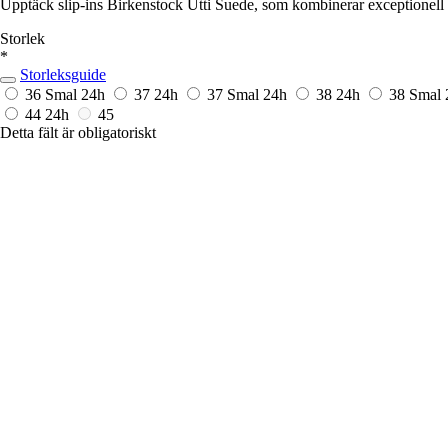
Upptäck slip-ins Birkenstock Utti Suede, som kombinerar exceptionell 
Storlek
*
Storleksguide
36 Smal
24h
37
24h
37 Smal
24h
38
24h
38 Smal
44
24h
45
Detta fält är obligatoriskt