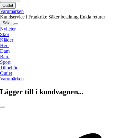
Outlet
Varumärken
Kundservice i Frankrike
Säker betalning
Enkla returer
Sök
Nyheter
Skor
Kläder
Herr
Dam
Barn
Sport
Tillbehör
Outlet
Varumärken
Lägger till i kundvagnen...