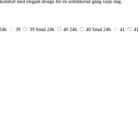
komfort med elegant design för en sofistikerad gång varje dag.
24h
39
39 Smal
24h
40
24h
40 Smal
24h
41
41