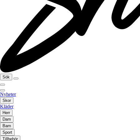
Sök
Nyheter
Skor
Kläder
Herr
Dam
Barn
Sport
Tillbehör