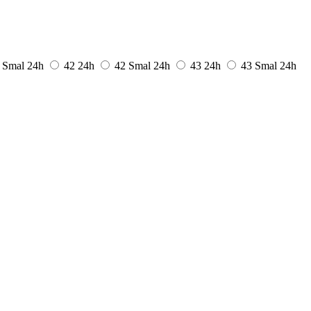
 Smal
24h
42
24h
42 Smal
24h
43
24h
43 Smal
24h