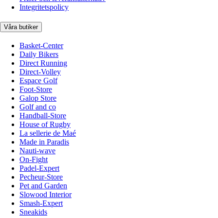
Integritetspolicy
Våra butiker
Basket-Center
Daily Bikers
Direct Running
Direct-Volley
Espace Golf
Foot-Store
Galop Store
Golf and co
Handball-Store
House of Rugby
La sellerie de Maé
Made in Paradis
Nauti-wave
On-Fight
Padel-Expert
Pecheur-Store
Pet and Garden
Slowood Interior
Smash-Expert
Sneakids