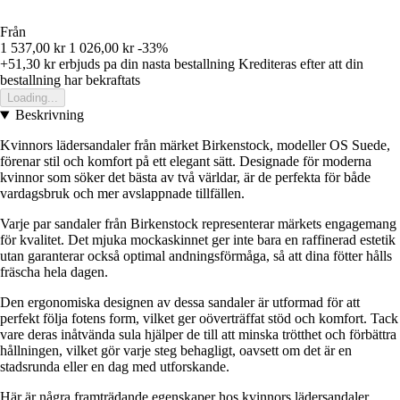
Från
1 537,00 kr
1 026,00 kr
-33%
+51,30 kr
erbjuds pa din nasta bestallning
Krediteras efter att din
bestallning har bekraftats
Loading...
Beskrivning
Kvinnors lädersandaler från märket Birkenstock, modeller OS Suede,
förenar stil och komfort på ett elegant sätt. Designade för moderna
kvinnor som söker det bästa av två världar, är de perfekta för både
vardagsbruk och mer avslappnade tillfällen.
Varje par sandaler från Birkenstock representerar märkets engagemang
för kvalitet. Det mjuka mockaskinnet ger inte bara en raffinerad estetik
utan garanterar också optimal andningsförmåga, så att dina fötter hålls
fräscha hela dagen.
Den ergonomiska designen av dessa sandaler är utformad för att
perfekt följa fotens form, vilket ger oöverträffat stöd och komfort. Tack
vare deras inåtvända sula hjälper de till att minska trötthet och förbättra
hållningen, vilket gör varje steg behagligt, oavsett om det är en
stadsrunda eller en dag med utforskande.
Här är några framträdande egenskaper hos kvinnors lädersandaler