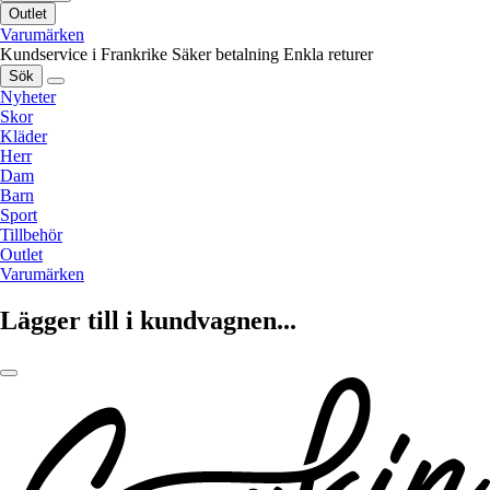
Outlet
Varumärken
Kundservice i Frankrike
Säker betalning
Enkla returer
Sök
Nyheter
Skor
Kläder
Herr
Dam
Barn
Sport
Tillbehör
Outlet
Varumärken
Lägger till i kundvagnen...