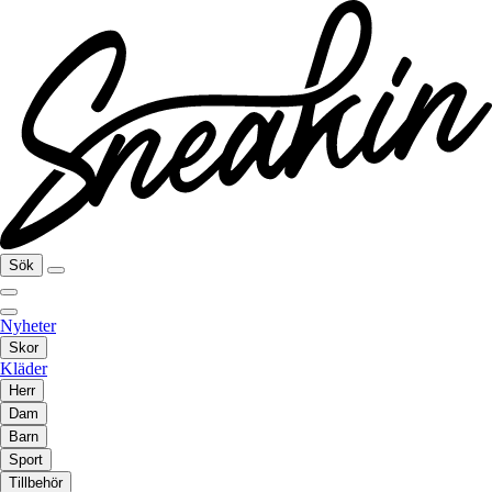
Sök
Nyheter
Skor
Kläder
Herr
Dam
Barn
Sport
Tillbehör