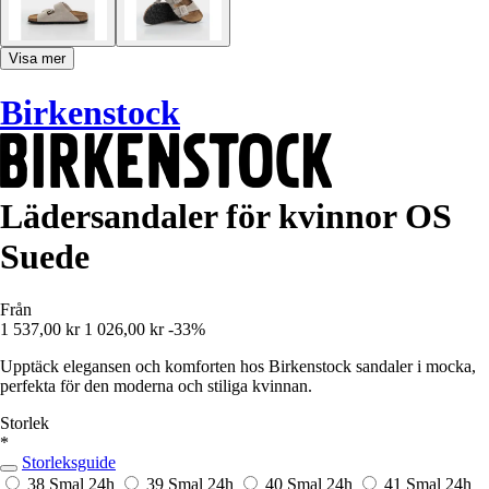
Visa mer
Birkenstock
Lädersandaler för kvinnor OS
Suede
Från
1 537,00 kr
1 026,00 kr
-33%
Upptäck elegansen och komforten hos Birkenstock sandaler i mocka,
perfekta för den moderna och stiliga kvinnan.
Storlek
*
Storleksguide
38 Smal
24h
39 Smal
24h
40 Smal
24h
41 Smal
24h