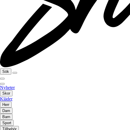
Sök
Nyheter
Skor
Kläder
Herr
Dam
Barn
Sport
Tillbehör