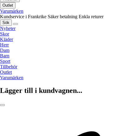
Outlet
Varumärken
Kundservice i Frankrike
Säker betalning
Enkla returer
Sök
Nyheter
Skor
Kläder
Herr
Dam
Barn
Sport
Tillbehör
Outlet
Varumärken
Lägger till i kundvagnen...