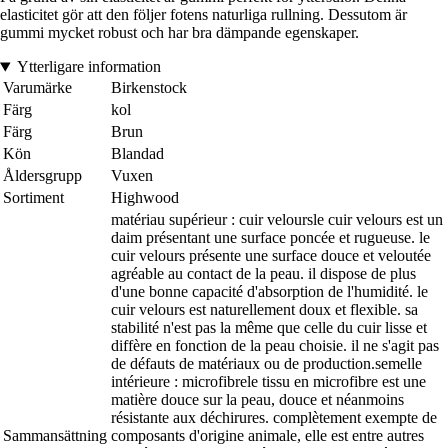
elasticitet gör att den följer fotens naturliga rullning. Dessutom är
gummi mycket robust och har bra dämpande egenskaper.
Ytterligare information
Varumärke
Birkenstock
Färg
kol
Färg
Brun
Kön
Blandad
Åldersgrupp
Vuxen
Sortiment
Highwood
matériau supérieur : cuir veloursle cuir velours est un
daim présentant une surface poncée et rugueuse. le
cuir velours présente une surface douce et veloutée
agréable au contact de la peau. il dispose de plus
d'une bonne capacité d'absorption de l'humidité. le
cuir velours est naturellement doux et flexible. sa
stabilité n'est pas la même que celle du cuir lisse et
diffère en fonction de la peau choisie. il ne s'agit pas
de défauts de matériaux ou de production.semelle
intérieure : microfibrele tissu en microfibre est une
matière douce sur la peau, douce et néanmoins
résistante aux déchirures. complètement exempte de
Sammansättning
composants d'origine animale, elle est entre autres