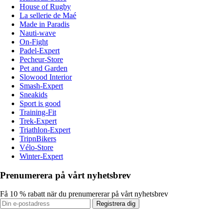
House of Rugby
La sellerie de Maé
Made in Paradis
Nauti-wave
On-Fight
Padel-Expert
Pecheur-Store
Pet and Garden
Slowood Interior
Smash-Expert
Sneakids
Sport is good
Training-Fit
Trek-Expert
Triathlon-Expert
TripnBikers
Vélo-Store
Winter-Expert
Prenumerera på vårt nyhetsbrev
Få 10 % rabatt när du prenumererar på vårt nyhetsbrev
Registrera dig