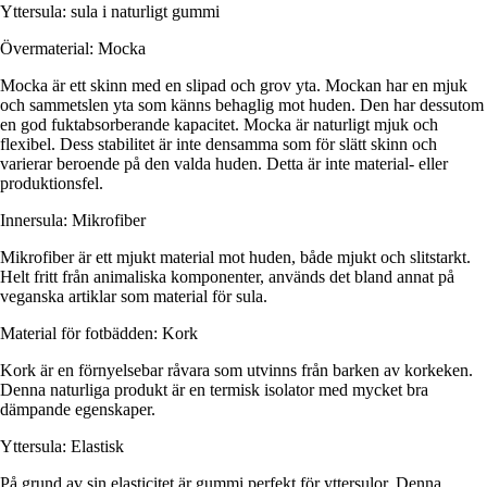
Yttersula: sula i naturligt gummi
Övermaterial: Mocka
Mocka är ett skinn med en slipad och grov yta. Mockan har en mjuk
och sammetslen yta som känns behaglig mot huden. Den har dessutom
en god fuktabsorberande kapacitet. Mocka är naturligt mjuk och
flexibel. Dess stabilitet är inte densamma som för slätt skinn och
varierar beroende på den valda huden. Detta är inte material- eller
produktionsfel.
Innersula: Mikrofiber
Mikrofiber är ett mjukt material mot huden, både mjukt och slitstarkt.
Helt fritt från animaliska komponenter, används det bland annat på
veganska artiklar som material för sula.
Material för fotbädden: Kork
Kork är en förnyelsebar råvara som utvinns från barken av korkeken.
Denna naturliga produkt är en termisk isolator med mycket bra
dämpande egenskaper.
Yttersula: Elastisk
På grund av sin elasticitet är gummi perfekt för yttersulor. Denna