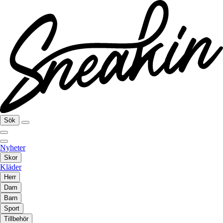
Sök
Nyheter
Skor
Kläder
Herr
Dam
Barn
Sport
Tillbehör