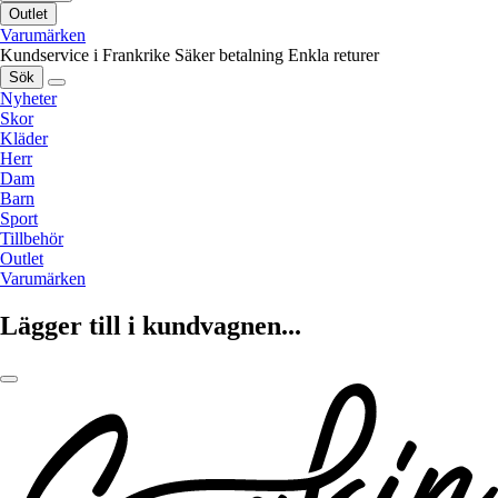
Outlet
Varumärken
Kundservice i Frankrike
Säker betalning
Enkla returer
Sök
Nyheter
Skor
Kläder
Herr
Dam
Barn
Sport
Tillbehör
Outlet
Varumärken
Lägger till i kundvagnen...