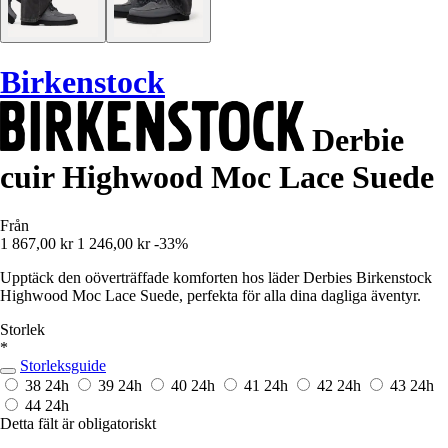
Birkenstock
Derbie
cuir Highwood Moc Lace Suede
Från
1 867,00 kr
1 246,00 kr
-33%
Upptäck den oöverträffade komforten hos läder Derbies Birkenstock
Highwood Moc Lace Suede, perfekta för alla dina dagliga äventyr.
Storlek
*
Storleksguide
38
24h
39
24h
40
24h
41
24h
42
24h
43
24h
44
24h
Detta fält är obligatoriskt