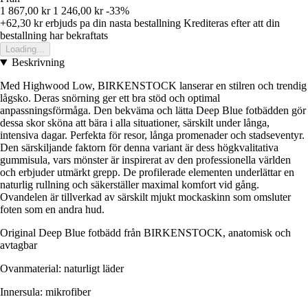
1 867,00 kr
1 246,00 kr
-33%
+62,30 kr
erbjuds pa din nasta bestallning
Krediteras efter att din
bestallning har bekraftats
Loading...
Beskrivning
Med Highwood Low, BIRKENSTOCK lanserar en stilren och trendig
lågsko. Deras snörning ger ett bra stöd och optimal
anpassningsförmåga. Den bekväma och lätta Deep Blue fotbädden gör
dessa skor sköna att bära i alla situationer, särskilt under långa,
intensiva dagar. Perfekta för resor, långa promenader och stadseventyr.
Den särskiljande faktorn för denna variant är dess högkvalitativa
gummisula, vars mönster är inspirerat av den professionella världen
och erbjuder utmärkt grepp. De profilerade elementen underlättar en
naturlig rullning och säkerställer maximal komfort vid gång.
Ovandelen är tillverkad av särskilt mjukt mockaskinn som omsluter
foten som en andra hud.
Original Deep Blue fotbädd från BIRKENSTOCK, anatomisk och
avtagbar
Ovanmaterial: naturligt läder
Innersula: mikrofiber