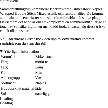
sig frekvent.
Sammanfattningsvis kombinerar läderträskorna Birkenstock Naples
Wrapped Double Stitch Mixed estetik och funktionalitet. De kommer
att tilltala modeentusiaster som söker komfortabla och stiliga plagg.
Oavsett om det handlar om att komplettera en sommaroutfit eller ge en
touch av sofistikering till en mer klädd look, anpassar sig dessa träsko
enkelt till alla stilar.
Välj läderträsko Birkenstock och upplev oöverträffad komfort
samtidigt som du visar din stil!
Ytterligare information
Varumärke
Birkenstock
Färg
mörkt te
Färg
Brun
Kön
Män
Åldersgrupp
Vuxen
Sortiment
Naples
Huvudsakligt material
läder
Sula
naturlig gummi
Loading...
Loading...