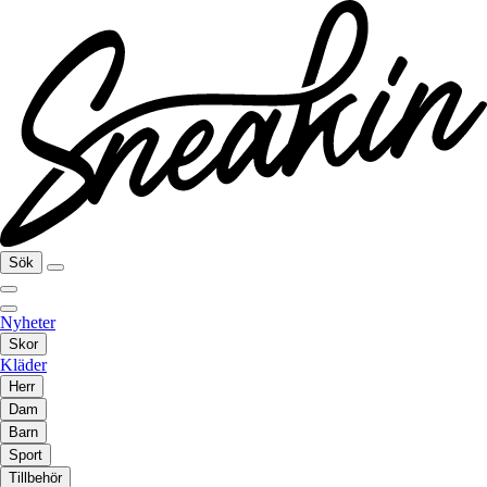
Sök
Nyheter
Skor
Kläder
Herr
Dam
Barn
Sport
Tillbehör