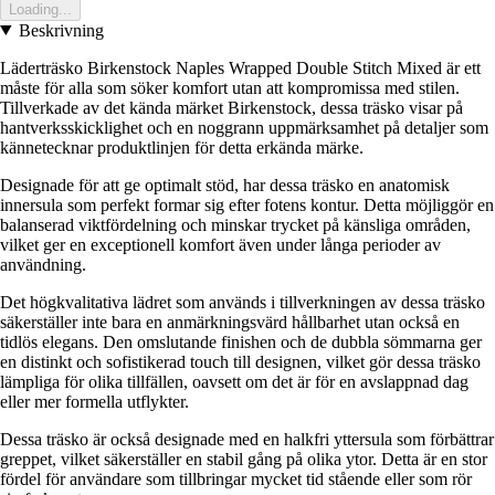
Loading...
Beskrivning
Läderträsko Birkenstock Naples Wrapped Double Stitch Mixed är ett
måste för alla som söker komfort utan att kompromissa med stilen.
Tillverkade av det kända märket Birkenstock, dessa träsko visar på
hantverksskicklighet och en noggrann uppmärksamhet på detaljer som
kännetecknar produktlinjen för detta erkända märke.
Designade för att ge optimalt stöd, har dessa träsko en anatomisk
innersula som perfekt formar sig efter fotens kontur. Detta möjliggör en
balanserad viktfördelning och minskar trycket på känsliga områden,
vilket ger en exceptionell komfort även under långa perioder av
användning.
Det högkvalitativa lädret som används i tillverkningen av dessa träsko
säkerställer inte bara en anmärkningsvärd hållbarhet utan också en
tidlös elegans. Den omslutande finishen och de dubbla sömmarna ger
en distinkt och sofistikerad touch till designen, vilket gör dessa träsko
lämpliga för olika tillfällen, oavsett om det är för en avslappnad dag
eller mer formella utflykter.
Dessa träsko är också designade med en halkfri yttersula som förbättrar
greppet, vilket säkerställer en stabil gång på olika ytor. Detta är en stor
fördel för användare som tillbringar mycket tid stående eller som rör