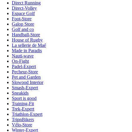
Direct Running
Direct-Volley
Espace Golf
Foot-Store
Galop Store
Golf and co
Handball-Store
House of Rugby
La sellerie de Maé
Made in Paradis
Nauti-wave
On-Fight
Padel-Expert
Pecheur-Store
Pet and Garden
Slowood Interior
Smash-Expert
Sneakids
Sport is good
Training-Fit
Trek-Expert
Triathlon-Expert
TripnBikers
Vélo-Store
Winter-Expert