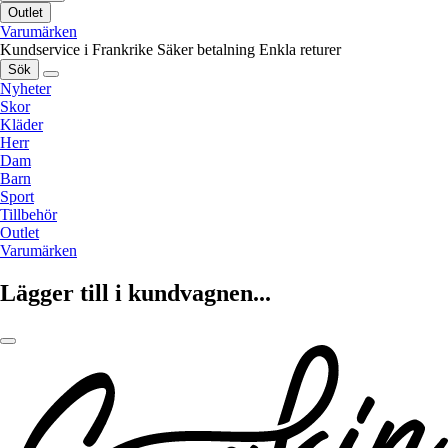
Outlet
Varumärken
Kundservice i Frankrike
Säker betalning
Enkla returer
Sök
Nyheter
Skor
Kläder
Herr
Dam
Barn
Sport
Tillbehör
Outlet
Varumärken
Lägger till i kundvagnen...