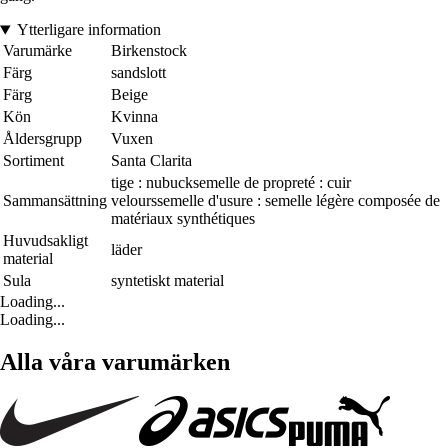
Ytterligare information
Varumärke
Birkenstock
Färg
sandslott
Färg
Beige
Kön
Kvinna
Åldersgrupp
Vuxen
Sortiment
Santa Clarita
tige : nubucksemelle de propreté : cuir
Sammansättning
velourssemelle d'usure : semelle légère composée de
matériaux synthétiques
Huvudsakligt
läder
material
Sula
syntetiskt material
Loading...
Loading...
Alla våra varumärken