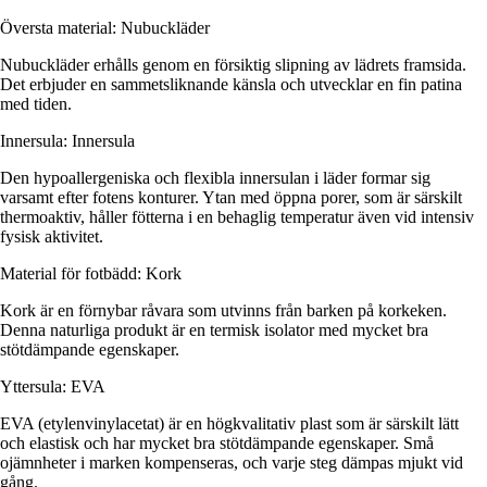
Översta material: Nubuckläder
Nubuckläder erhålls genom en försiktig slipning av lädrets framsida.
Det erbjuder en sammetsliknande känsla och utvecklar en fin patina
med tiden.
Innersula: Innersula
Den hypoallergeniska och flexibla innersulan i läder formar sig
varsamt efter fotens konturer. Ytan med öppna porer, som är särskilt
thermoaktiv, håller fötterna i en behaglig temperatur även vid intensiv
fysisk aktivitet.
Material för fotbädd: Kork
Kork är en förnybar råvara som utvinns från barken på korkeken.
Denna naturliga produkt är en termisk isolator med mycket bra
stötdämpande egenskaper.
Yttersula: EVA
EVA (etylenvinylacetat) är en högkvalitativ plast som är särskilt lätt
och elastisk och har mycket bra stötdämpande egenskaper. Små
ojämnheter i marken kompenseras, och varje steg dämpas mjukt vid
gång.