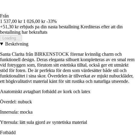
Från
1 537,00 kr
1 026,00 kr
-33%
+51,30 kr
erbjuds pa din nasta bestallning
Krediteras efter att din
bestallning har bekraftats
Loading...
Beskrivning
Santa Clarita från BIRKENSTOCK förenar kvinnlig charm och
funktionell design. Deras eleganta silhuett kompletteras av en smal rem
vid fotryggen som, förutom sitt estetiska tilltal, också ger ett utmärkt
stöd för foten. De är perfekta för dem som värdesätter både stil och
funktionalitet i sina skor. Överdelen är tillverkat av mjukt nubuckläder,
ett högkvalitativt material känt för sitt rustika och naturliga utseende.
Anatomiskt avtagbart fotbädd av kork och latex
Överdel: nubuck
Innersula: mocka
Yttersula: lätt sula gjord av syntetiska material
Fotbädd