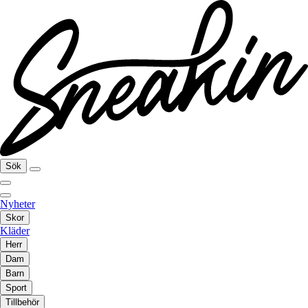
Sök
Nyheter
Skor
Kläder
Herr
Dam
Barn
Sport
Tillbehör