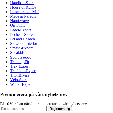
Handball-Store
House of Rugby
La sellerie de Maé
Made in Paradis
Nauti-wave
On-Fight
Padel-Expert
Pecheur-Store
Pet and Garden
Slowood Interior
Smash-Expert
Sneakids
Sport is good
Training-Fit
Trek-Expert
Triathlon-Expert
TripnBikers
Vélo-Store
Winter-Expert
Prenumerera på vårt nyhetsbrev
Få 10 % rabatt när du prenumererar på vårt nyhetsbrev
Registrera dig