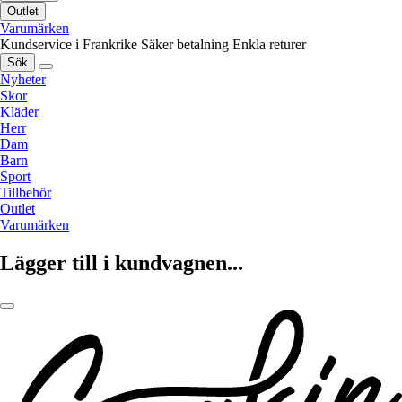
Outlet
Varumärken
Kundservice i Frankrike
Säker betalning
Enkla returer
Sök
Nyheter
Skor
Kläder
Herr
Dam
Barn
Sport
Tillbehör
Outlet
Varumärken
Lägger till i kundvagnen...