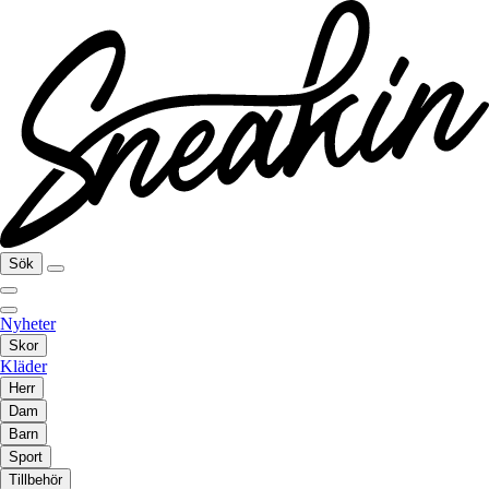
Sök
Nyheter
Skor
Kläder
Herr
Dam
Barn
Sport
Tillbehör