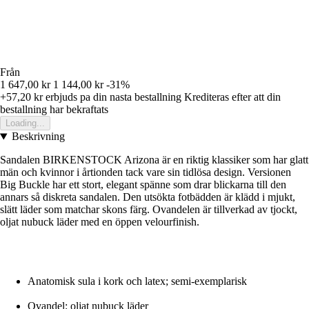
Från
1 647,00 kr
1 144,00 kr
-31%
+57,20 kr
erbjuds pa din nasta bestallning
Krediteras efter att din
bestallning har bekraftats
Loading...
Beskrivning
Sandalen BIRKENSTOCK Arizona är en riktig klassiker som har glatt
män och kvinnor i årtionden tack vare sin tidlösa design. Versionen
Big Buckle har ett stort, elegant spänne som drar blickarna till den
annars så diskreta sandalen. Den utsökta fotbädden är klädd i mjukt,
slätt läder som matchar skons färg. Ovandelen är tillverkad av tjockt,
oljat nubuck läder med en öppen velourfinish.
Anatomisk sula i kork och latex; semi-exemplarisk
Ovandel: oljat nubuck läder