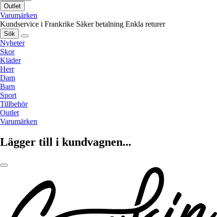
Outlet
Varumärken
Kundservice i Frankrike
Säker betalning
Enkla returer
Sök
Nyheter
Skor
Kläder
Herr
Dam
Barn
Sport
Tillbehör
Outlet
Varumärken
Lägger till i kundvagnen...