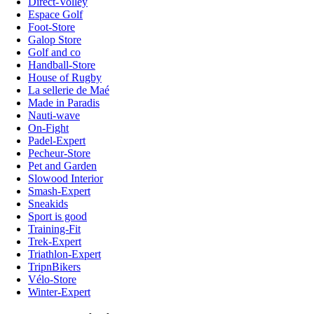
Direct-Volley
Espace Golf
Foot-Store
Galop Store
Golf and co
Handball-Store
House of Rugby
La sellerie de Maé
Made in Paradis
Nauti-wave
On-Fight
Padel-Expert
Pecheur-Store
Pet and Garden
Slowood Interior
Smash-Expert
Sneakids
Sport is good
Training-Fit
Trek-Expert
Triathlon-Expert
TripnBikers
Vélo-Store
Winter-Expert