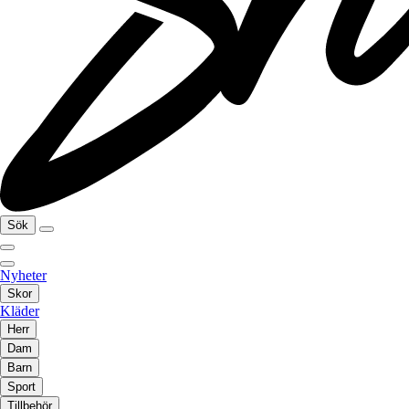
Sök
Nyheter
Skor
Kläder
Herr
Dam
Barn
Sport
Tillbehör