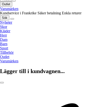
Outlet
Varumärken
Kundservice i Frankrike
Säker betalning
Enkla returer
Sök
Nyheter
Skor
Kläder
Herr
Dam
Barn
Sport
Tillbehör
Outlet
Varumärken
Lägger till i kundvagnen...