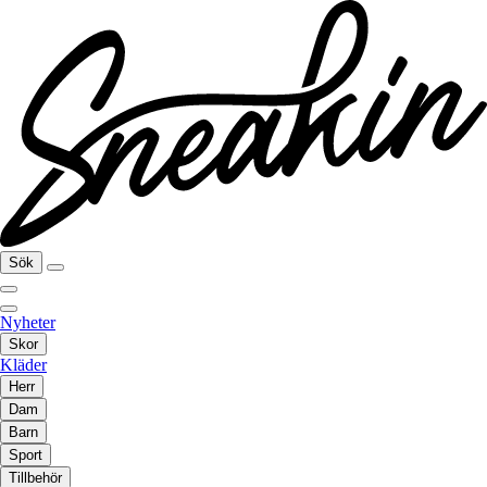
Sök
Nyheter
Skor
Kläder
Herr
Dam
Barn
Sport
Tillbehör