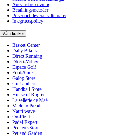
Ansvarsfriskrivning
Betalningsmetoder
Priser och leveransalternativ
Integritetspolicy
Våra butiker
Basket-Center
Daily Bikers
Direct Running
Direct-Volley
Espace Golf
Foot-Store
Galop Store
Golf and co
Handball-Store
House of Rugby
La sellerie de Maé
Made in Paradis
Nauti-wave
On-Fight
Padel-Expert
Pecheur-Store
Pet and Garden