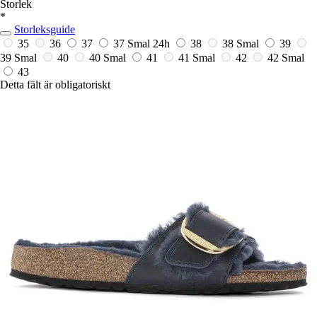
Storlek
*
Storleksguide
35
36
37
37 Smal
24h
38
38 Smal
39
39 Smal
40
40 Smal
41
41 Smal
42
42 Smal
43
Detta fält är obligatoriskt