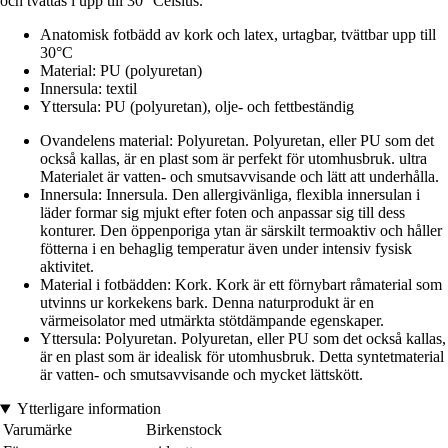
och tvättas i upp till 30° Celsius.
Anatomisk fotbädd av kork och latex, urtagbar, tvättbar upp till
30°C
Material: PU (polyuretan)
Innersula: textil
Yttersula: PU (polyuretan), olje- och fettbeständig
Ovandelens material: Polyuretan. Polyuretan, eller PU som det
också kallas, är en plast som är perfekt för utomhusbruk. ultra
Materialet är vatten- och smutsavvisande och lätt att underhålla.
Innersula: Innersula. Den allergivänliga, flexibla innersulan i
läder formar sig mjukt efter foten och anpassar sig till dess
konturer. Den öppenporiga ytan är särskilt termoaktiv och håller
fötterna i en behaglig temperatur även under intensiv fysisk
aktivitet.
Material i fotbädden: Kork. Kork är ett förnybart råmaterial som
utvinns ur korkekens bark. Denna naturprodukt är en
värmeisolator med utmärkta stötdämpande egenskaper.
Yttersula: Polyuretan. Polyuretan, eller PU som det också kallas,
är en plast som är idealisk för utomhusbruk. Detta syntetmaterial
är vatten- och smutsavvisande och mycket lättskött.
Ytterligare information
Varumärke
Birkenstock