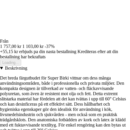
Från
1 757,00 kr
1 103,00 kr
-37%
+55,15 kr
erbjuds pa din nasta bestallning
Krediteras efter att din
bestallning har bekraftats
Loading...
Beskrivning
Det breda färgutbudet för Super Birki vittnar om dess många
användningsområden, både i professionella och privata miljöer. Den
kompakta designen är tillverkad av vatten- och fläckavvisande
polyuretan, som även är resistent mot olja och fett. Detta extremt
slitstarka material har fördelen att det kan tvättas i upp till 60° Celsius
och kan desinficeras på ett effektivt sätt. Dess hållbarhet och
hygieniska egenskaper gör den idealisk för användning i kök,
livsmedelsindustrin och sjukvården - men också som en praktisk
trädgårdsklots. Den anatomiska fotbädden av kork och latex är klädd
med ett fuktavvisande textiltyg. För enkel rengöring kan den bytas ut