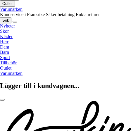
Outlet
Varumärken
Kundservice i Frankrike
Säker betalning
Enkla returer
Sök
Nyheter
Skor
Kläder
Herr
Dam
Barn
Sport
Tillbehör
Outlet
Varumärken
Lägger till i kundvagnen...