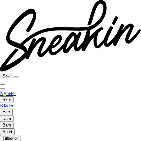
Sök
Nyheter
Skor
Kläder
Herr
Dam
Barn
Sport
Tillbehör