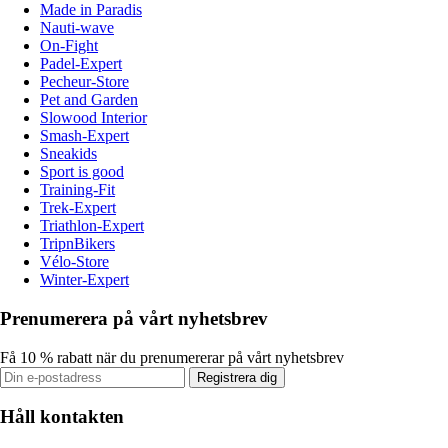
Made in Paradis
Nauti-wave
On-Fight
Padel-Expert
Pecheur-Store
Pet and Garden
Slowood Interior
Smash-Expert
Sneakids
Sport is good
Training-Fit
Trek-Expert
Triathlon-Expert
TripnBikers
Vélo-Store
Winter-Expert
Prenumerera på vårt nyhetsbrev
Få 10 % rabatt när du prenumererar på vårt nyhetsbrev
Registrera dig
Håll kontakten