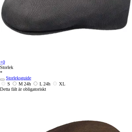
+0
Storlek
*
Storleksguide
S
M
24h
L
24h
XL
Detta fält är obligatoriskt