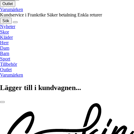
Outlet
Varumärken
Kundservice i Frankrike
Säker betalning
Enkla returer
Sök
Nyheter
Skor
Kläder
Herr
Dam
Barn
Sport
Tillbehör
Outlet
Varumärken
Lägger till i kundvagnen...