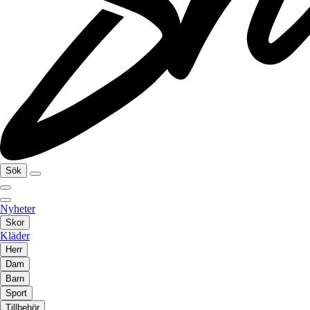
Sök
Nyheter
Skor
Kläder
Herr
Dam
Barn
Sport
Tillbehör