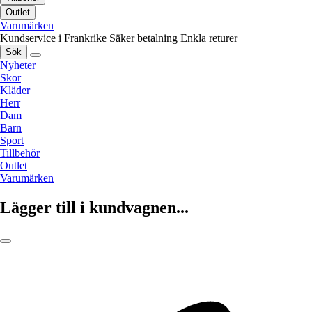
Outlet
Varumärken
Kundservice i Frankrike
Säker betalning
Enkla returer
Sök
Nyheter
Skor
Kläder
Herr
Dam
Barn
Sport
Tillbehör
Outlet
Varumärken
Lägger till i kundvagnen...