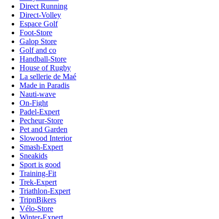
Direct Running
Direct-Volley
Espace Golf
Foot-Store
Galop Store
Golf and co
Handball-Store
House of Rugby
La sellerie de Maé
Made in Paradis
Nauti-wave
On-Fight
Padel-Expert
Pecheur-Store
Pet and Garden
Slowood Interior
Smash-Expert
Sneakids
Sport is good
Training-Fit
Trek-Expert
Triathlon-Expert
TripnBikers
Vélo-Store
Winter-Expert