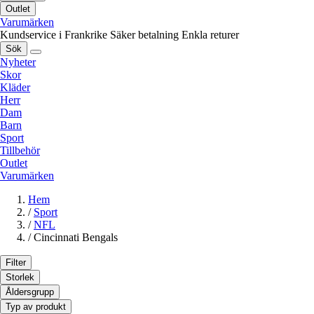
Outlet
Varumärken
Kundservice i Frankrike
Säker betalning
Enkla returer
Sök
Nyheter
Skor
Kläder
Herr
Dam
Barn
Sport
Tillbehör
Outlet
Varumärken
Hem
/
Sport
/
NFL
/
Cincinnati Bengals
Filter
Storlek
Åldersgrupp
Typ av produkt