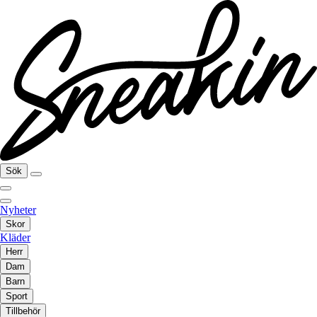
Sök
Nyheter
Skor
Kläder
Herr
Dam
Barn
Sport
Tillbehör