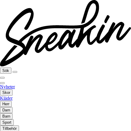
Sök
Nyheter
Skor
Kläder
Herr
Dam
Barn
Sport
Tillbehör