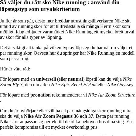
Så väljer du rätt sko Nike running : använd din
löpstegstyp som urvalskriterium
Ju fler år som går, desto mer breddar utrustningstillverkaren Nike sitt
utbud av running skor för att tillfredsställa så många Herrniskor som
möjligt. Idag erbjuder varumärket Nike Running ett mycket brett urval
av skor för alla typer av löpning.
Det är viktigt att tänka på vilken typ av löpsteg du har när du väljer ett
par running skor. Oavsett hur du springer har Nike Running en modell
som passar dig.
Här är våra råd:
För löpare med en
universell
(eller
neutral
) löpstil kan du välja
Nike
Zoom Fly 3
, den utmärkta
Nike Epic React Flyknit
eller
Nike Odyssey .
För löpare med
pronation
rekommenderar vi
Nike Air Zoom Structure
.
Om du är nybörjare eller vill ha ett par mångsidiga skor running ultra
ska du välja
Nike Air Zoom Pegasus 36 och 37
. Detta par running
Nike skor anpassar sig perfekt till de olika behoven hos dina steg. En
perfekt kompromiss till ett mycket överkomligt pris.