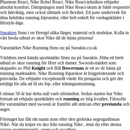
Phantom React, Nike Rebel React. Nike React-tekniken erbjuder
absolut komfort. Dämpningen med Nike React-skum är både responsiv
och lättviktig, men också slitstark och flexibel. Ett pure underverk för
dina hektiska running löprundor, eller helt enkelt för vardagskläder i
lifestyle-läge.
Sneakers
finns i en Herrgd olika färger, material och storlekar. Kolla in
vårt breda utbud av skor Nike till de bästa priserna!
Varumärket Nike Running finns nu på Sneakin.co.uk
Världens mest kända sportmärke finns nu på Sneakin. Hitta ett brett
utbud av skor running för Herr och damer. Swoosh-märket som
skapades av Phil
Knight
och Bill
Bowerman
är ett av de bästa på
running marknaden. Nike Running löparskor är högpresterande och
prisvärda. De erbjuder exceptionellt värde för pengarna och gör det
möjligt för alla att få sin löp- eller träningsutrustning.
I nästan 50 år har detta mål varit oförändrat. Sedan starten har Nike
fortsatt att erbjuda sportkläder och
running
av hög kvalitet. Filosofin
för varumärket med swoosh är framför allt strävan efter
prestanda
och
seger.
Företaget har fått sitt namn nom efter den grekiska segergudinnan
Nikè. När du köper en sko från running Nike , letar du efter denna
vision sportprestanda, seger och excellens.