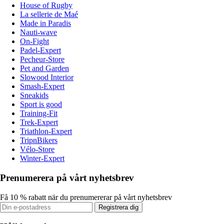
House of Rugby
La sellerie de Maé
Made in Paradis
Nauti-wave
On-Fight
Padel-Expert
Pecheur-Store
Pet and Garden
Slowood Interior
Smash-Expert
Sneakids
Sport is good
Training-Fit
Trek-Expert
Triathlon-Expert
TripnBikers
Vélo-Store
Winter-Expert
Prenumerera på vårt nyhetsbrev
Få 10 % rabatt när du prenumererar på vårt nyhetsbrev
Registrera dig