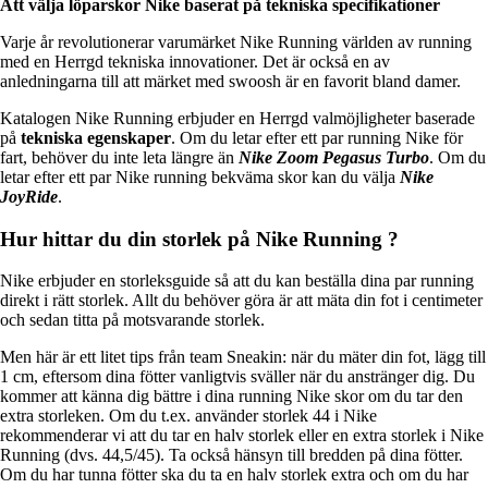
Att välja
löparskor Nike baserat
på tekniska specifikationer
Varje år revolutionerar varumärket Nike Running världen av running
med en Herrgd tekniska innovationer. Det är också en av
anledningarna till att märket med swoosh är en favorit bland damer.
Katalogen Nike Running erbjuder en Herrgd valmöjligheter baserade
på
tekniska
egenskaper
. Om du letar efter ett par running Nike för
fart, behöver du inte leta längre än
Nike Zoom Pegasus Turbo
. Om du
letar efter ett par Nike running bekväma skor kan du välja
Nike
JoyRide
.
Hur hittar du din storlek på Nike Running ?
Nike erbjuder en storleksguide så att du kan beställa dina par running
direkt i rätt storlek. Allt du behöver göra är att mäta din fot i centimeter
och sedan titta på motsvarande storlek.
Men här är ett litet tips från team Sneakin: när du mäter din fot, lägg till
1 cm, eftersom dina fötter vanligtvis sväller när du anstränger dig. Du
kommer att känna dig bättre i dina running Nike skor om du tar den
extra storleken. Om du t.ex. använder storlek 44 i Nike
rekommenderar vi att du tar en halv storlek eller en extra storlek i Nike
Running (dvs. 44,5/45). Ta också hänsyn till bredden på dina fötter.
Om du har tunna fötter ska du ta en halv storlek extra och om du har