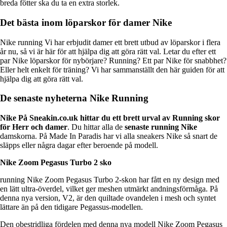
breda fötter ska du ta en extra storlek.
Det bästa inom löparskor för damer Nike
Nike running Vi har erbjudit damer ett brett utbud av löparskor i flera
år nu, så vi är här för att hjälpa dig att göra rätt val. Letar du efter ett
par Nike löparskor för nybörjare? Running? Ett par Nike för snabbhet?
Eller helt enkelt för träning? Vi har sammanställt den här guiden för att
hjälpa dig att göra rätt val.
De senaste nyheterna Nike Running
Nike På Sneakin.co.uk hittar du ett brett urval av
Running skor
för Herr och damer
. Du hittar alla de
senaste
running
Nike
damskorna. På Made In Paradis har vi alla sneakers Nike så snart de
släpps eller några dagar efter beroende på modell.
Nike Zoom Pegasus Turbo 2 sko
running Nike Zoom Pegasus Turbo 2-skon har fått en ny design med
en lätt ultra-överdel, vilket ger meshen utmärkt andningsförmåga. På
denna nya version, V2, är den quiltade ovandelen i mesh och syntet
lättare än på den tidigare Pegassus-modellen.
Den obestridliga fördelen med denna nya modell Nike Zoom Pegasus