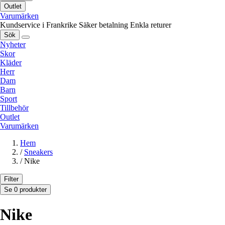
Outlet
Varumärken
Kundservice i Frankrike
Säker betalning
Enkla returer
Sök
Nyheter
Skor
Kläder
Herr
Dam
Barn
Sport
Tillbehör
Outlet
Varumärken
Hem
/
Sneakers
/
Nike
Filter
Se 0 produkter
Nike