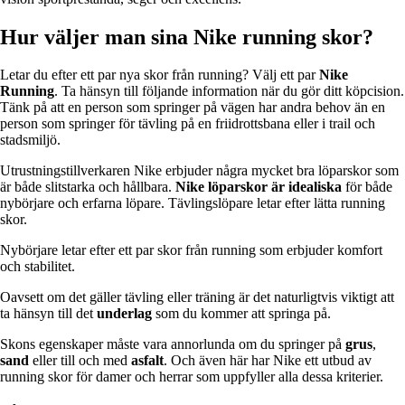
Hur väljer man sina Nike running skor?
Letar du efter ett par nya skor från running? Välj ett par
Nike
Running
. Ta hänsyn till följande information när du gör ditt köpcision.
Tänk på att en person som springer på vägen har andra behov än en
person som springer för tävling på en friidrottsbana eller i trail och
stadsmiljö.
Utrustningstillverkaren Nike erbjuder några mycket bra löparskor som
är både slitstarka och hållbara.
Nike
löparskor
är idealiska
för både
nybörjare och erfarna löpare. Tävlingslöpare letar efter lätta running
skor.
Nybörjare letar efter ett par skor från running som erbjuder komfort
och stabilitet.
Oavsett om det gäller tävling eller träning är det naturligtvis viktigt att
ta hänsyn till det
underlag
som du kommer att springa på.
Skons egenskaper måste vara annorlunda om du springer på
grus
,
sand
eller till och med
asfalt
. Och även här har Nike ett utbud av
running skor för damer och herrar som uppfyller alla dessa kriterier.