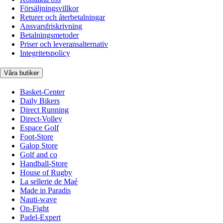
Försäljningsvillkor
Returer och återbetalningar
Ansvarsfriskrivning
Betalningsmetoder
Priser och leveransalternativ
Integritetspolicy
Våra butiker
Basket-Center
Daily Bikers
Direct Running
Direct-Volley
Espace Golf
Foot-Store
Galop Store
Golf and co
Handball-Store
House of Rugby
La sellerie de Maé
Made in Paradis
Nauti-wave
On-Fight
Padel-Expert