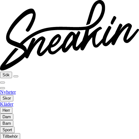
Sök
Nyheter
Skor
Kläder
Herr
Dam
Barn
Sport
Tillbehör