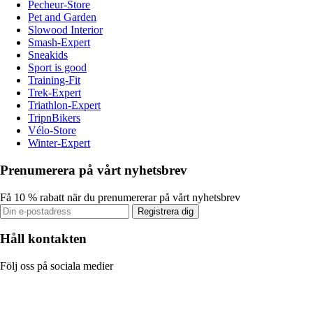
Pecheur-Store
Pet and Garden
Slowood Interior
Smash-Expert
Sneakids
Sport is good
Training-Fit
Trek-Expert
Triathlon-Expert
TripnBikers
Vélo-Store
Winter-Expert
Prenumerera på vårt nyhetsbrev
Få 10 % rabatt när du prenumererar på vårt nyhetsbrev
Registrera dig
Håll kontakten
Följ oss på sociala medier