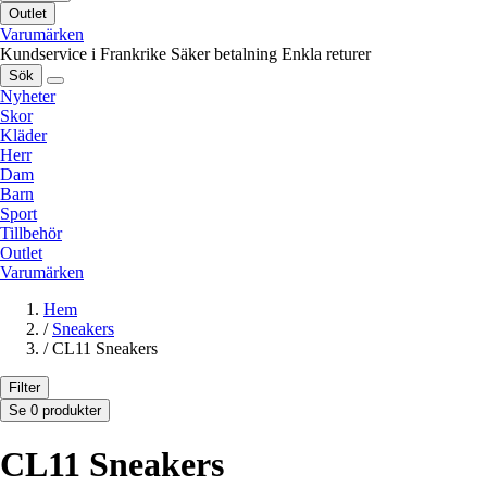
Outlet
Varumärken
Kundservice i Frankrike
Säker betalning
Enkla returer
Sök
Nyheter
Skor
Kläder
Herr
Dam
Barn
Sport
Tillbehör
Outlet
Varumärken
Hem
/
Sneakers
/
CL11 Sneakers
Filter
Se 0 produkter
CL11 Sneakers