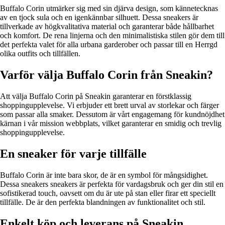
Buffalo Corin utmärker sig med sin djärva design, som kännetecknas
av en tjock sula och en igenkännbar silhuett. Dessa sneakers är
tillverkade av högkvalitativa material och garanterar både hållbarhet
och komfort. De rena linjerna och den minimalistiska stilen gör dem till
det perfekta valet för alla urbana garderober och passar till en Herrgd
olika outfits och tillfällen.
Varför välja Buffalo Corin från Sneakin?
Att välja Buffalo Corin på Sneakin garanterar en förstklassig
shoppingupplevelse. Vi erbjuder ett brett urval av storlekar och färger
som passar alla smaker. Dessutom är vårt engagemang för kundnöjdhet
kärnan i vår mission webbplats, vilket garanterar en smidig och trevlig
shoppingupplevelse.
En sneaker för varje tillfälle
Buffalo Corin är inte bara skor, de är en symbol för mångsidighet.
Dessa sneakers sneakers är perfekta för vardagsbruk och ger din stil en
sofistikerad touch, oavsett om du är ute på stan eller firar ett speciellt
tillfälle. De är den perfekta blandningen av funktionalitet och stil.
Enkelt köp och leverans på Sneakin