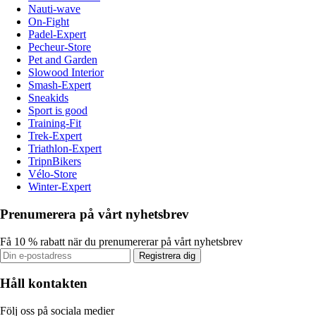
Nauti-wave
On-Fight
Padel-Expert
Pecheur-Store
Pet and Garden
Slowood Interior
Smash-Expert
Sneakids
Sport is good
Training-Fit
Trek-Expert
Triathlon-Expert
TripnBikers
Vélo-Store
Winter-Expert
Prenumerera på vårt nyhetsbrev
Få 10 % rabatt när du prenumererar på vårt nyhetsbrev
Registrera dig
Håll kontakten
Följ oss på sociala medier