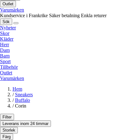
Outlet
Varumärken
Kundservice i Frankrike
Säker betalning
Enkla returer
Sök
Nyheter
Skor
Kläder
Herr
Dam
Barn
Sport
Tillbehör
Outlet
Varumärken
Hem
/
Sneakers
/
Buffalo
/
Corin
Filter
Leverans inom 24 timmar
Storlek
Färg