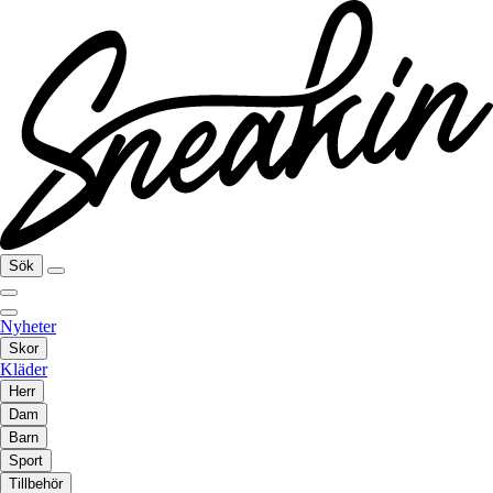
Sök
Nyheter
Skor
Kläder
Herr
Dam
Barn
Sport
Tillbehör