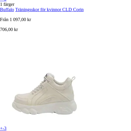
1 färger
Buffalo
Träningsskor för kvinnor CLD Corin
Från
1 097,00 kr
706,00 kr
+-3