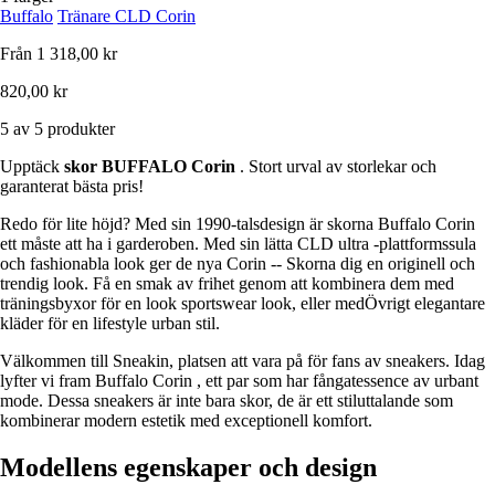
Buffalo
Tränare CLD Corin
Från
1 318,00 kr
820,00 kr
5 av 5 produkter
Upptäck
skor BUFFALO Corin
. Stort urval av storlekar och
garanterat bästa pris!
Redo för lite höjd? Med sin 1990-talsdesign är skorna Buffalo Corin
ett måste att ha i garderoben. Med sin lätta CLD ultra -plattformssula
och fashionabla look ger de nya Corin -- Skorna dig en originell och
trendig look. Få en smak av frihet genom att kombinera dem med
träningsbyxor för en look sportswear look, eller medÖvrigt elegantare
kläder för en lifestyle urban stil.
Välkommen till Sneakin, platsen att vara på för fans av sneakers. Idag
lyfter vi fram Buffalo Corin , ett par som har fångatessence av urbant
mode. Dessa sneakers är inte bara skor, de är ett stiluttalande som
kombinerar modern estetik med exceptionell komfort.
Modellens egenskaper och design