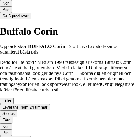
Kön
Pris
Se 5 produkter
Buffalo Corin
Upptäck
skor BUFFALO Corin
. Stort urval av storlekar och
garanterat bästa pris!
Redo för lite höjd? Med sin 1990-talsdesign är skorna Buffalo Corin
ett måste att ha i garderoben. Med sin lätta CLD ultra -plattformssula
och fashionabla look ger de nya Corin -- Skorna dig en originell och
trendig look. Få en smak av frihet genom att kombinera dem med
träningsbyxor för en look sportswear look, eller medÖvrigt elegantare
kläder för en lifestyle urban stil.
Filter
Leverans inom 24 timmar
Storlek
Färg
Kön
Pris