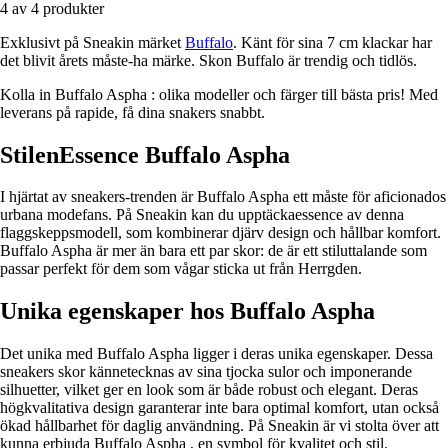
4 av 4 produkter
Exklusivt på Sneakin märket
Buffalo
. Känt för sina 7 cm klackar har
det blivit årets måste-ha märke. Skon Buffalo är trendig och tidlös.
Kolla in Buffalo Aspha : olika modeller och färger till bästa pris! Med
leverans på rapide, få dina snakers snabbt.
StilenEssence Buffalo Aspha
I hjärtat av sneakers-trenden är Buffalo Aspha ett måste för aficionados
urbana modefans. På Sneakin kan du upptäckaessence av denna
flaggskeppsmodell, som kombinerar djärv design och hållbar komfort.
Buffalo Aspha är mer än bara ett par skor: de är ett stiluttalande som
passar perfekt för dem som vågar sticka ut från Herrgden.
Unika egenskaper hos Buffalo Aspha
Det unika med Buffalo Aspha ligger i deras unika egenskaper. Dessa
sneakers skor kännetecknas av sina tjocka sulor och imponerande
silhuetter, vilket ger en look som är både robust och elegant. Deras
högkvalitativa design garanterar inte bara optimal komfort, utan också
ökad hållbarhet för daglig användning. På Sneakin är vi stolta över att
kunna erbjuda Buffalo Aspha , en symbol för kvalitet och stil.