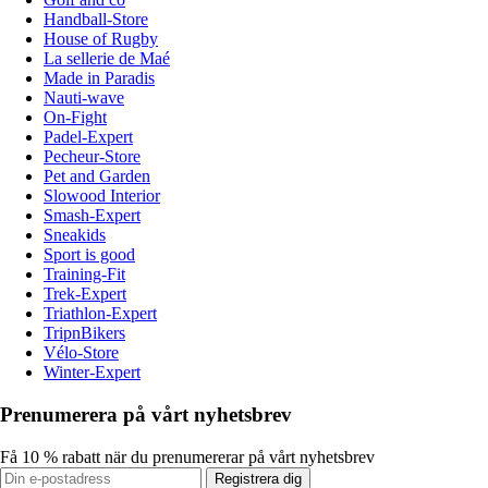
Handball-Store
House of Rugby
La sellerie de Maé
Made in Paradis
Nauti-wave
On-Fight
Padel-Expert
Pecheur-Store
Pet and Garden
Slowood Interior
Smash-Expert
Sneakids
Sport is good
Training-Fit
Trek-Expert
Triathlon-Expert
TripnBikers
Vélo-Store
Winter-Expert
Prenumerera på vårt nyhetsbrev
Få 10 % rabatt när du prenumererar på vårt nyhetsbrev
Registrera dig