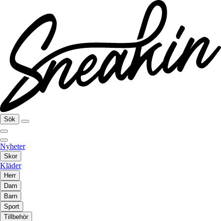
Sök
Nyheter
Skor
Kläder
Herr
Dam
Barn
Sport
Tillbehör