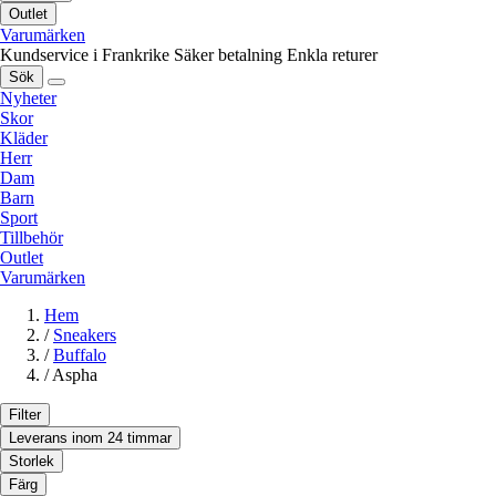
Outlet
Varumärken
Kundservice i Frankrike
Säker betalning
Enkla returer
Sök
Nyheter
Skor
Kläder
Herr
Dam
Barn
Sport
Tillbehör
Outlet
Varumärken
Hem
/
Sneakers
/
Buffalo
/
Aspha
Filter
Leverans inom 24 timmar
Storlek
Färg