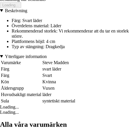
Loading...
Beskrivning
Färg: Svart läder
Överdelens material: Läder
Rekommenderad storlek: Vi rekommenderar att du tar en storlek
större.
Plattformens höjd: 4 cm
Typ av stängning: Dragkedja
Ytterligare information
Varumärke
Steve Madden
Färg
svart läder
Färg
Svart
Kön
Kvinna
Åldersgrupp
Vuxen
Huvudsakligt material
läder
Sula
syntetiskt material
Loading...
Loading...
Alla våra varumärken