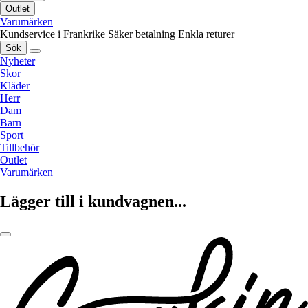
Outlet
Varumärken
Kundservice i Frankrike
Säker betalning
Enkla returer
Sök
Nyheter
Skor
Kläder
Herr
Dam
Barn
Sport
Tillbehör
Outlet
Varumärken
Lägger till i kundvagnen...