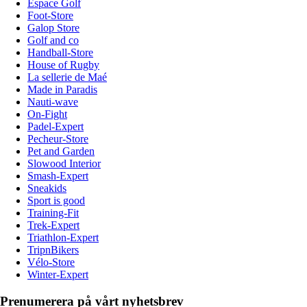
Espace Golf
Foot-Store
Galop Store
Golf and co
Handball-Store
House of Rugby
La sellerie de Maé
Made in Paradis
Nauti-wave
On-Fight
Padel-Expert
Pecheur-Store
Pet and Garden
Slowood Interior
Smash-Expert
Sneakids
Sport is good
Training-Fit
Trek-Expert
Triathlon-Expert
TripnBikers
Vélo-Store
Winter-Expert
Prenumerera på vårt nyhetsbrev