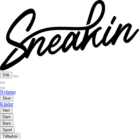
Sök
Nyheter
Skor
Kläder
Herr
Dam
Barn
Sport
Tillbehör