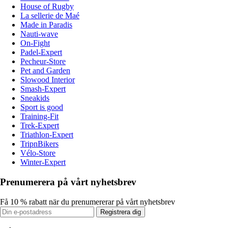
House of Rugby
La sellerie de Maé
Made in Paradis
Nauti-wave
On-Fight
Padel-Expert
Pecheur-Store
Pet and Garden
Slowood Interior
Smash-Expert
Sneakids
Sport is good
Training-Fit
Trek-Expert
Triathlon-Expert
TripnBikers
Vélo-Store
Winter-Expert
Prenumerera på vårt nyhetsbrev
Få 10 % rabatt när du prenumererar på vårt nyhetsbrev
Registrera dig