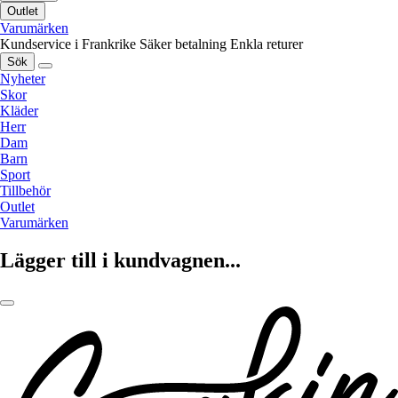
Outlet
Varumärken
Kundservice i Frankrike
Säker betalning
Enkla returer
Sök
Nyheter
Skor
Kläder
Herr
Dam
Barn
Sport
Tillbehör
Outlet
Varumärken
Lägger till i kundvagnen...