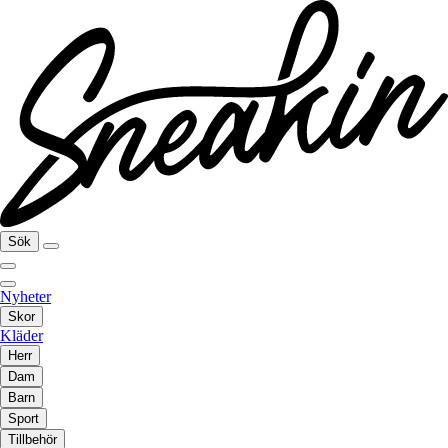
Sök
Nyheter
Skor
Kläder
Herr
Dam
Barn
Sport
Tillbehör