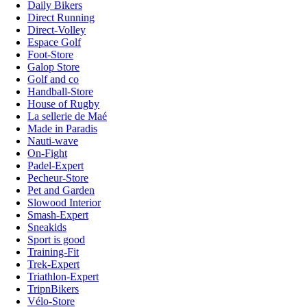
Daily Bikers
Direct Running
Direct-Volley
Espace Golf
Foot-Store
Galop Store
Golf and co
Handball-Store
House of Rugby
La sellerie de Maé
Made in Paradis
Nauti-wave
On-Fight
Padel-Expert
Pecheur-Store
Pet and Garden
Slowood Interior
Smash-Expert
Sneakids
Sport is good
Training-Fit
Trek-Expert
Triathlon-Expert
TripnBikers
Vélo-Store