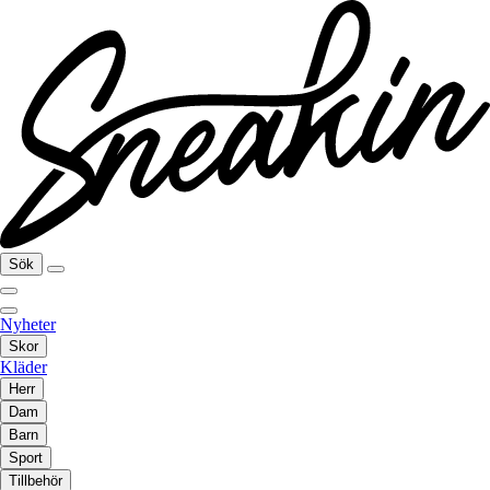
Sök
Nyheter
Skor
Kläder
Herr
Dam
Barn
Sport
Tillbehör