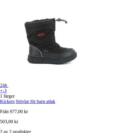
24h
+-3
1 färger
Kickers
Stövlar för barn atlak
Från
977,00 kr
503,00 kr
2 av 2 produkter