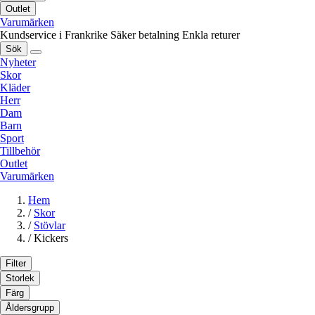
Outlet
Varumärken
Kundservice i Frankrike
Säker betalning
Enkla returer
Sök
Nyheter
Skor
Kläder
Herr
Dam
Barn
Sport
Tillbehör
Outlet
Varumärken
Hem
/
Skor
/
Stövlar
/
Kickers
Filter
Storlek
Färg
Åldersgrupp