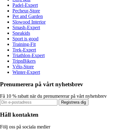
Padel-Expert
Pecheur-Store
Pet and Garden
Slowood Interior
Smash-Expert
Sneakids
Sport is good
Training-Fit
Trek-Expert
Triathlon-Expert
TripnBikers
Vélo-Store
Winter-Expert
Prenumerera på vårt nyhetsbrev
Få 10 % rabatt när du prenumererar på vårt nyhetsbrev
Registrera dig
Håll kontakten
Följ oss på sociala medier