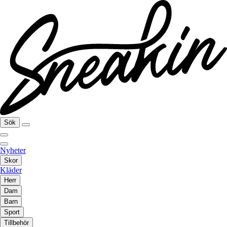
Sök
Nyheter
Skor
Kläder
Herr
Dam
Barn
Sport
Tillbehör