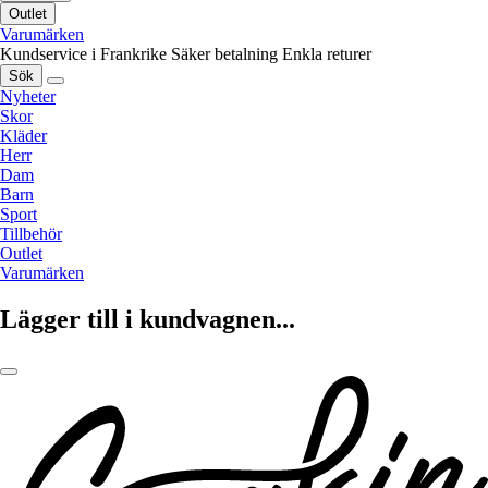
Outlet
Varumärken
Kundservice i Frankrike
Säker betalning
Enkla returer
Sök
Nyheter
Skor
Kläder
Herr
Dam
Barn
Sport
Tillbehör
Outlet
Varumärken
Lägger till i kundvagnen...