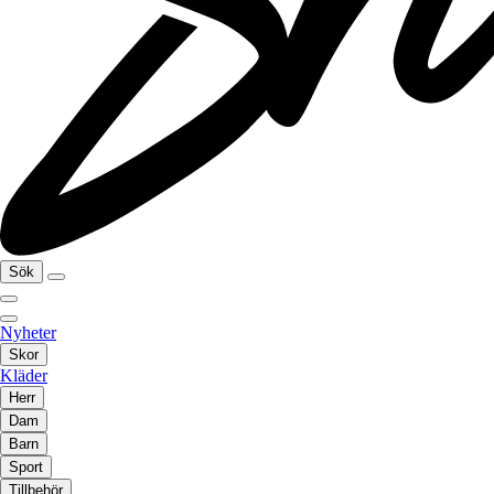
Sök
Nyheter
Skor
Kläder
Herr
Dam
Barn
Sport
Tillbehör