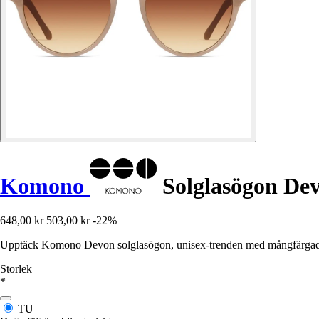
Komono
Solglasögon De
648,00 kr
503,00 kr
-22%
Upptäck Komono Devon solglasögon, unisex-trenden med mångfärgade
Storlek
*
TU