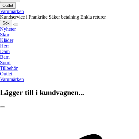
Outlet
Varumärken
Kundservice i Frankrike
Säker betalning
Enkla returer
Sök
Nyheter
Skor
Kläder
Herr
Dam
Barn
Sport
Tillbehör
Outlet
Varumärken
Lägger till i kundvagnen...