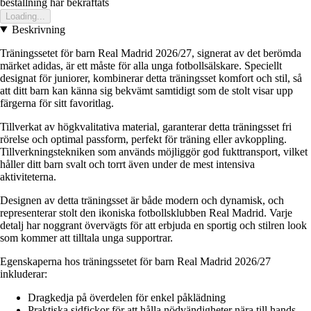
bestallning har bekraftats
Loading...
Beskrivning
Träningssetet för barn Real Madrid 2026/27, signerat av det berömda
märket adidas, är ett måste för alla unga fotbollsälskare. Speciellt
designat för juniorer, kombinerar detta träningsset komfort och stil, så
att ditt barn kan känna sig bekvämt samtidigt som de stolt visar upp
färgerna för sitt favoritlag.
Tillverkat av högkvalitativa material, garanterar detta träningsset fri
rörelse och optimal passform, perfekt för träning eller avkoppling.
Tillverkningstekniken som används möjliggör god fukttransport, vilket
håller ditt barn svalt och torrt även under de mest intensiva
aktiviteterna.
Designen av detta träningsset är både modern och dynamisk, och
representerar stolt den ikoniska fotbollsklubben Real Madrid. Varje
detalj har noggrant övervägts för att erbjuda en sportig och stilren look
som kommer att tilltala unga supportrar.
Egenskaperna hos träningssetet för barn Real Madrid 2026/27
inkluderar:
Dragkedja på överdelen för enkel påklädning
Praktiska sidfickor för att hålla nödvändigheter nära till hands