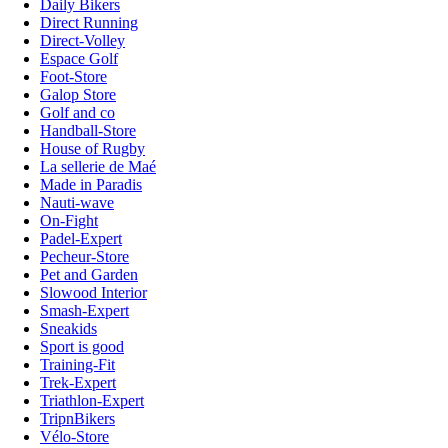
Daily Bikers
Direct Running
Direct-Volley
Espace Golf
Foot-Store
Galop Store
Golf and co
Handball-Store
House of Rugby
La sellerie de Maé
Made in Paradis
Nauti-wave
On-Fight
Padel-Expert
Pecheur-Store
Pet and Garden
Slowood Interior
Smash-Expert
Sneakids
Sport is good
Training-Fit
Trek-Expert
Triathlon-Expert
TripnBikers
Vélo-Store