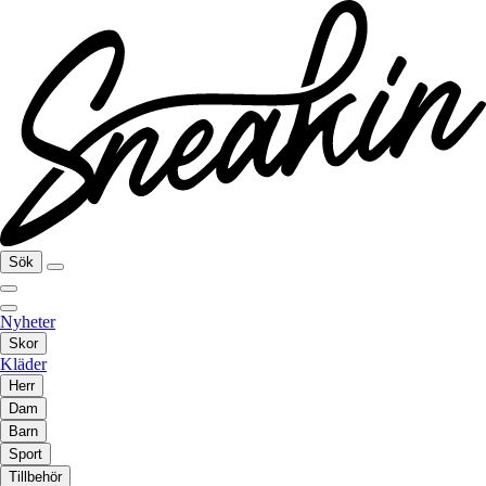
Sök
Nyheter
Skor
Kläder
Herr
Dam
Barn
Sport
Tillbehör