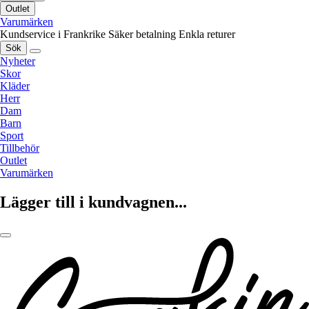
Outlet
Varumärken
Kundservice i Frankrike
Säker betalning
Enkla returer
Sök
Nyheter
Skor
Kläder
Herr
Dam
Barn
Sport
Tillbehör
Outlet
Varumärken
Lägger till i kundvagnen...