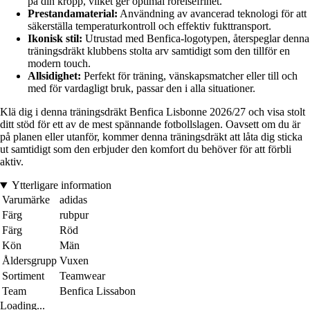
på din kropp, vilket ger optimal rörelsefrihet.
Prestandamaterial:
Användning av avancerad teknologi för att
säkerställa temperaturkontroll och effektiv fukttransport.
Ikonisk stil:
Utrustad med Benfica-logotypen, återspeglar denna
träningsdräkt klubbens stolta arv samtidigt som den tillför en
modern touch.
Allsidighet:
Perfekt för träning, vänskapsmatcher eller till och
med för vardagligt bruk, passar den i alla situationer.
Klä dig i denna träningsdräkt Benfica Lisbonne 2026/27 och visa stolt
ditt stöd för ett av de mest spännande fotbollslagen. Oavsett om du är
på planen eller utanför, kommer denna träningsdräkt att låta dig sticka
ut samtidigt som den erbjuder den komfort du behöver för att förbli
aktiv.
Ytterligare information
Varumärke
adidas
Färg
rubpur
Färg
Röd
Kön
Män
Åldersgrupp
Vuxen
Sortiment
Teamwear
Team
Benfica Lissabon
Loading...