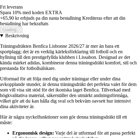
Fri leverans
Spara 10%
med koden
EXTRA
+65,90 kr
erbjuds pa din nasta bestallning
Krediteras efter att din
bestallning har bekraftats
Loading...
Beskrivning
Träningsdräkten Benfica Lisbonne 2026/27 är mer än bara ett
sportplagg; det är en verklig kärleksförklaring till fotboll och en
hyllning till den prestigefyllda klubben i Lissabon. Designad av det
kända märket adidas, kombinerar denna träningsdräkt komfort, stil och
prestanda för fotbollsälskare.
Utformad för att följa med dig under träningar eller under dina
avkopplande stunder, är denna träningsdräkt det perfekta valet för dem
som vill visa sitt stöd för det ikoniska laget Benfica. Tillverkad med
högkvalitativa material, säkerställer den utmärkt andningsförmåga,
vilket gör att du kan hålla dig sval och bekväm oavsett hur intensivt
dina aktiviteter är.
Här är några nyckelfunktioner som gör denna träningsdräkt till ett
måste:
Ergonomisk design:
Varje del är utformad för att passa perfekt