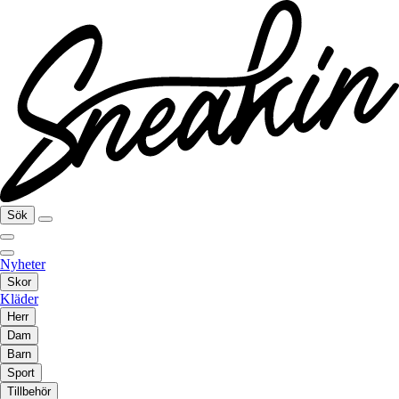
Sök
Nyheter
Skor
Kläder
Herr
Dam
Barn
Sport
Tillbehör