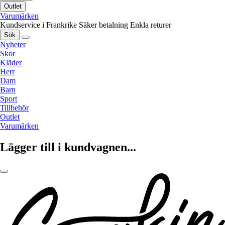
Outlet
Varumärken
Kundservice i Frankrike
Säker betalning
Enkla returer
Sök
Nyheter
Skor
Kläder
Herr
Dam
Barn
Sport
Tillbehör
Outlet
Varumärken
Lägger till i kundvagnen...