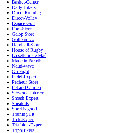
Basket-Center
Daily Bikers
Direct Running
Direct-Volley
Espace Golf
Foot-Store
Galop Store
Golf and co
Handball-Store
House of Rugby
La sellerie de Maé
Made in Paradis
Nauti-wave
On-Fight
Padel-Expert
Pecheur-Store
Pet and Garden
Slowood Interior
Smash-Expert
Sneakids
Sport is good
Training-Fit
Trek-Expert
Triathlon-Expert
TripnBikers