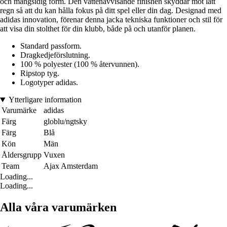
och mångsidig form. Den vattenavvisande finishen skyddar mot lätt
regn så att du kan hålla fokus på ditt spel eller din dag. Designad med
adidas innovation, förenar denna jacka tekniska funktioner och stil för
att visa din stolthet för din klubb, både på och utanför planen.
Standard passform.
Dragkedjeförslutning.
100 % polyester (100 % återvunnen).
Ripstop tyg.
Logotyper adidas.
Ytterligare information
Varumärke
adidas
Färg
globlu/ngtsky
Färg
Blå
Kön
Män
Åldersgrupp
Vuxen
Team
Ajax Amsterdam
Loading...
Loading...
Alla våra varumärken