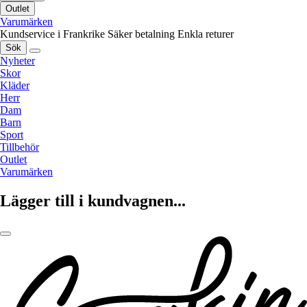
Outlet
Varumärken
Kundservice i Frankrike
Säker betalning
Enkla returer
Sök
Nyheter
Skor
Kläder
Herr
Dam
Barn
Sport
Tillbehör
Outlet
Varumärken
Lägger till i kundvagnen...