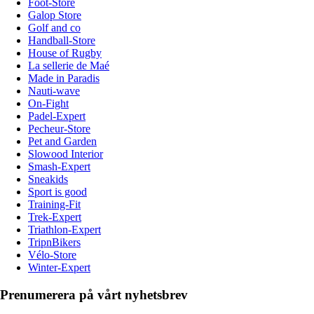
Foot-Store
Galop Store
Golf and co
Handball-Store
House of Rugby
La sellerie de Maé
Made in Paradis
Nauti-wave
On-Fight
Padel-Expert
Pecheur-Store
Pet and Garden
Slowood Interior
Smash-Expert
Sneakids
Sport is good
Training-Fit
Trek-Expert
Triathlon-Expert
TripnBikers
Vélo-Store
Winter-Expert
Prenumerera på vårt nyhetsbrev