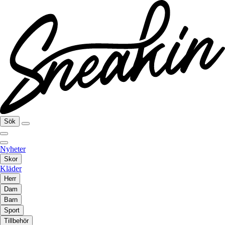
Sök
Nyheter
Skor
Kläder
Herr
Dam
Barn
Sport
Tillbehör