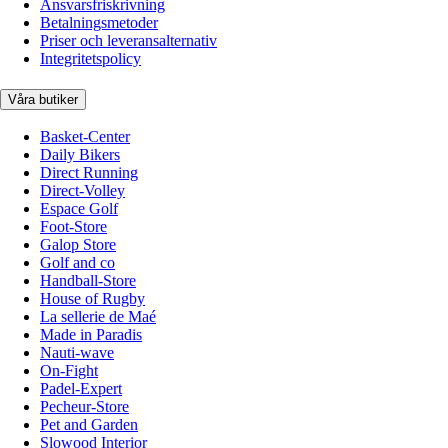
Ansvarsfriskrivning
Betalningsmetoder
Priser och leveransalternativ
Integritetspolicy
Våra butiker
Basket-Center
Daily Bikers
Direct Running
Direct-Volley
Espace Golf
Foot-Store
Galop Store
Golf and co
Handball-Store
House of Rugby
La sellerie de Maé
Made in Paradis
Nauti-wave
On-Fight
Padel-Expert
Pecheur-Store
Pet and Garden
Slowood Interior