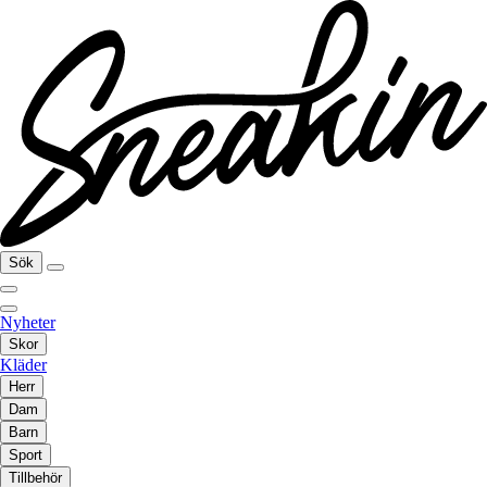
Sök
Nyheter
Skor
Kläder
Herr
Dam
Barn
Sport
Tillbehör