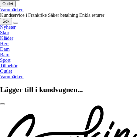
Outlet
Varumärken
Kundservice i Frankrike
Säker betalning
Enkla returer
Sök
Nyheter
Skor
Kläder
Herr
Dam
Barn
Sport
Tillbehör
Outlet
Varumärken
Lägger till i kundvagnen...