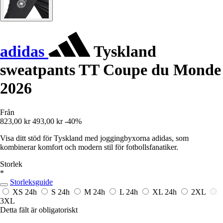
adidas
Tyskland
sweatpants TT Coupe du Monde
2026
Från
823,00 kr
493,00 kr
-40%
Visa ditt stöd för Tyskland med joggingbyxorna adidas, som
kombinerar komfort och modern stil för fotbollsfanatiker.
Storlek
*
Storleksguide
XS
24h
S
24h
M
24h
L
24h
XL
24h
2XL
3XL
Detta fält är obligatoriskt