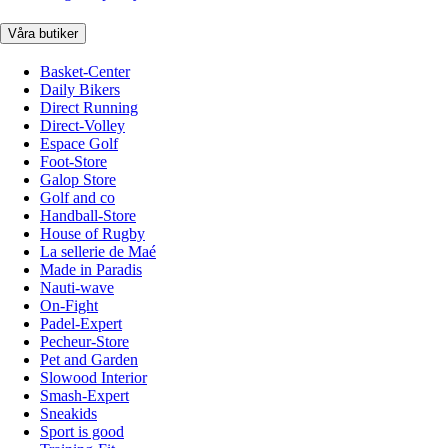
Våra butiker
Basket-Center
Daily Bikers
Direct Running
Direct-Volley
Espace Golf
Foot-Store
Galop Store
Golf and co
Handball-Store
House of Rugby
La sellerie de Maé
Made in Paradis
Nauti-wave
On-Fight
Padel-Expert
Pecheur-Store
Pet and Garden
Slowood Interior
Smash-Expert
Sneakids
Sport is good