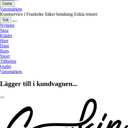
Outlet
Varumärken
Kundservice i Frankrike
Säker betalning
Enkla returer
Sök
Nyheter
Skor
Kläder
Herr
Dam
Barn
Sport
Tillbehör
Outlet
Varumärken
Lägger till i kundvagnen...