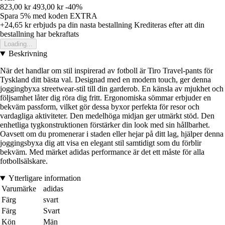
823,00 kr
493,00 kr
-40%
Spara 5%
med koden
EXTRA
+24,65 kr
erbjuds pa din nasta bestallning
Krediteras efter att din
bestallning har bekraftats
Loading...
Beskrivning
När det handlar om stil inspirerad av fotboll är Tiro Travel-pants för
Tyskland ditt bästa val. Designad med en modern touch, ger denna
joggingbyxa streetwear-stil till din garderob. En känsla av mjukhet och
följsamhet låter dig röra dig fritt. Ergonomiska sömmar erbjuder en
bekväm passform, vilket gör dessa byxor perfekta för resor och
vardagliga aktiviteter. Den medelhöga midjan ger utmärkt stöd. Den
enhetliga tygkonstruktionen förstärker din look med sin hållbarhet.
Oavsett om du promenerar i staden eller hejar på ditt lag, hjälper denna
joggingsbyxa dig att visa en elegant stil samtidigt som du förblir
bekväm. Med märket adidas performance är det ett måste för alla
fotbollsälskare.
Ytterligare information
Varumärke
adidas
Färg
svart
Färg
Svart
Kön
Män