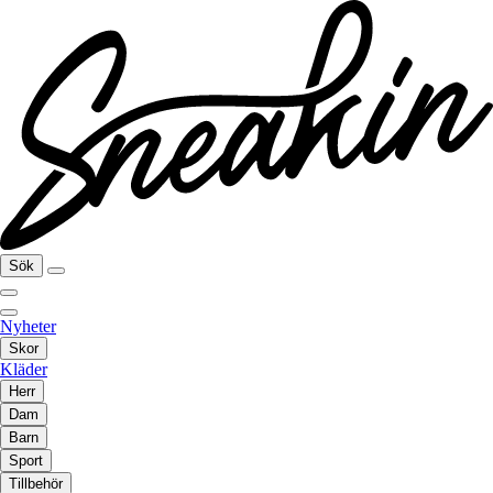
Sök
Nyheter
Skor
Kläder
Herr
Dam
Barn
Sport
Tillbehör