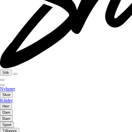
Sök
Nyheter
Skor
Kläder
Herr
Dam
Barn
Sport
Tillbehör