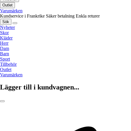
Outlet
Varumärken
Kundservice i Frankrike
Säker betalning
Enkla returer
Sök
Nyheter
Skor
Kläder
Herr
Dam
Barn
Sport
Tillbehör
Outlet
Varumärken
Lägger till i kundvagnen...