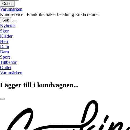
Outlet
Varumärken
Kundservice i Frankrike
Säker betalning
Enkla returer
Sök
Nyheter
Skor
Kläder
Herr
Dam
Barn
Sport
Tillbehör
Outlet
Varumärken
Lägger till i kundvagnen...