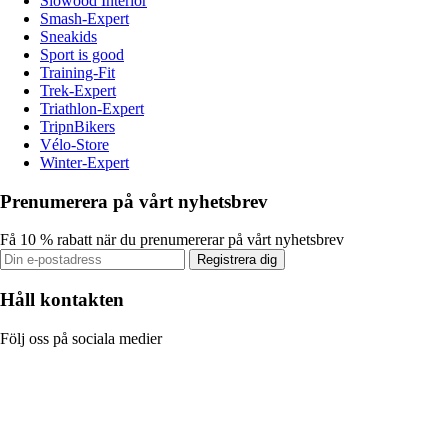
Slowood Interior
Smash-Expert
Sneakids
Sport is good
Training-Fit
Trek-Expert
Triathlon-Expert
TripnBikers
Vélo-Store
Winter-Expert
Prenumerera på vårt nyhetsbrev
Få 10 % rabatt när du prenumererar på vårt nyhetsbrev
Registrera dig
Håll kontakten
Följ oss på sociala medier