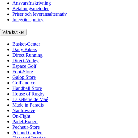
Ansvarsfriskrivning
Betalningsmetoder
Priser och leveransalternativ
Integritetspolicy
Våra butiker
Basket-Center
Daily Bikers
Direct Running
Direct-Volley
Espace Golf
Foot-Store
Galop Store
Golf and co
Handball-Store
House of Rugby
La sellerie de Maé
Made in Paradis
Nauti-wave
On-Fight
Padel-Expert
Pecheur-Store
Pet and Garden