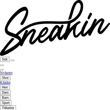
Sök
Nyheter
Skor
Kläder
Herr
Dam
Barn
Sport
Tillbehör