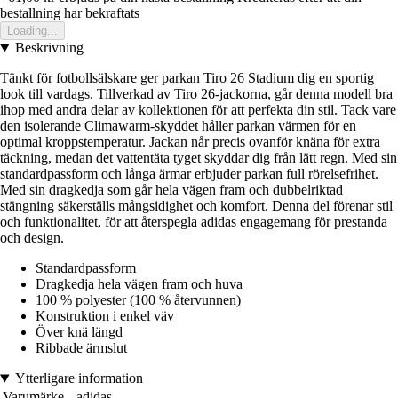
bestallning har bekraftats
Loading...
Beskrivning
Tänkt för fotbollsälskare ger parkan Tiro 26 Stadium dig en sportig
look till vardags. Tillverkad av Tiro 26-jackorna, går denna modell bra
ihop med andra delar av kollektionen för att perfekta din stil. Tack vare
den isolerande Climawarm-skyddet håller parkan värmen för en
optimal kroppstemperatur. Jackan når precis ovanför knäna för extra
täckning, medan det vattentäta tyget skyddar dig från lätt regn. Med sin
standardpassform och långa ärmar erbjuder parkan full rörelsefrihet.
Med sin dragkedja som går hela vägen fram och dubbelriktad
stängning säkerställs mångsidighet och komfort. Denna del förenar stil
och funktionalitet, för att återspegla adidas engagemang för prestanda
och design.
Standardpassform
Dragkedja hela vägen fram och huva
100 % polyester (100 % återvunnen)
Konstruktion i enkel väv
Över knä längd
Ribbade ärmslut
Ytterligare information
Varumärke
adidas