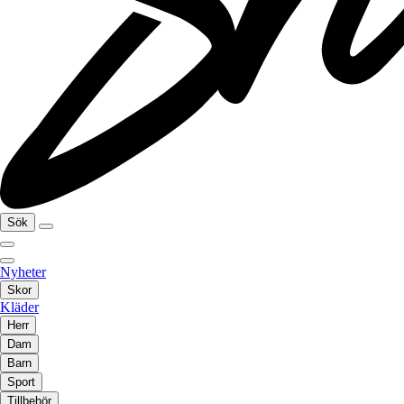
Sök
Nyheter
Skor
Kläder
Herr
Dam
Barn
Sport
Tillbehör