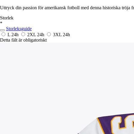
Uttryck din passion för amerikansk fotboll med denna historiska tröja f
Storlek
*
Storleksguide
L
24h
2XL
24h
3XL
24h
Detta fält är obligatoriskt