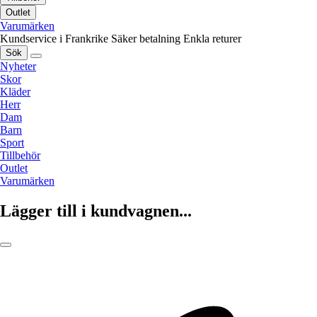
Outlet
Varumärken
Kundservice i Frankrike
Säker betalning
Enkla returer
Sök
Nyheter
Skor
Kläder
Herr
Dam
Barn
Sport
Tillbehör
Outlet
Varumärken
Lägger till i kundvagnen...