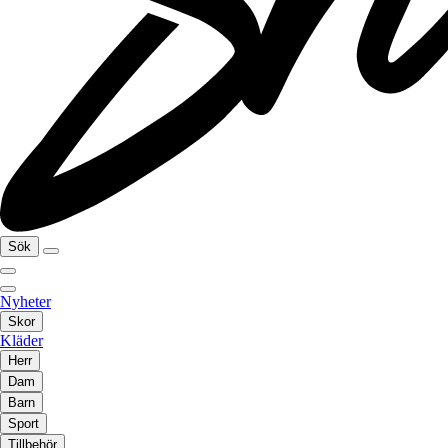
Sök
Nyheter
Skor
Kläder
Herr
Dam
Barn
Sport
Tillbehör