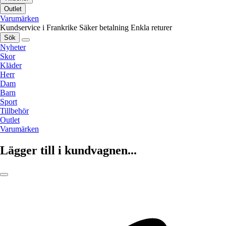
Outlet
Varumärken
Kundservice i Frankrike
Säker betalning
Enkla returer
Sök
Nyheter
Skor
Kläder
Herr
Dam
Barn
Sport
Tillbehör
Outlet
Varumärken
Lägger till i kundvagnen...