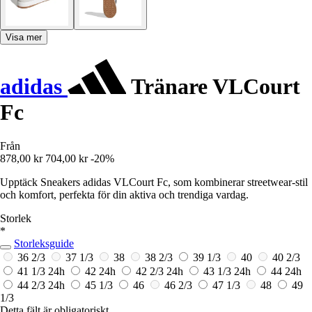
Visa mer
adidas
Tränare VLCourt
Fc
Från
878,00 kr
704,00 kr
-20%
Upptäck Sneakers adidas VLCourt Fc, som kombinerar streetwear-stil
och komfort, perfekta för din aktiva och trendiga vardag.
Storlek
*
Storleksguide
36 2/3
37 1/3
38
38 2/3
39 1/3
40
40 2/3
41 1/3
24h
42
24h
42 2/3
24h
43 1/3
24h
44
24h
44 2/3
24h
45 1/3
46
46 2/3
47 1/3
48
49
1/3
Detta fält är obligatoriskt