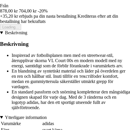
Från
878,00 kr
704,00 kr
-20%
+35,20 kr
erbjuds pa din nasta bestallning
Krediteras efter att din
bestallning har bekraftats
Loading...
Beskrivning
Beskrivning
Inspirerad av fotbollsplanen men med en streetwear-stil,
återupplivar skorna VL Court 00s en modern modell med ny
energi, samtidigt som de förblir förankrade i varumärkets arv.
En blandning av syntetiskt material och läder på överdelen ger
en ren och hållbar stil. Inuti tillför en текстilfoder komfort,
medan en gummiyttersula säkerställer utmärkt grepp för
vardagen.
En standard passform och snörning kompletterar den mångsidiga
designen skapad för varje dag. Med de 3 ränderna och en
logotyp adidas, har den ett sportigt utseende fullt av
självförtroende.
Ytterligare information
Varumärke
adidas
Färg
svart kärna