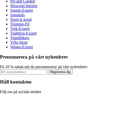
Pet and Garden
Slowood Interior
Smash-Expert
Sneakids
Sport is good
Training-Fit
Trek-Expert
Triathlon-Expert
TripnBikers
Vélo-Store
Winter-Expert
Prenumerera på vårt nyhetsbrev
Få 10 % rabatt när du prenumererar på vårt nyhetsbrev
Registrera dig
Håll kontakten
Följ oss på sociala medier