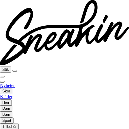
Sök
Nyheter
Skor
Kläder
Herr
Dam
Barn
Sport
Tillbehör