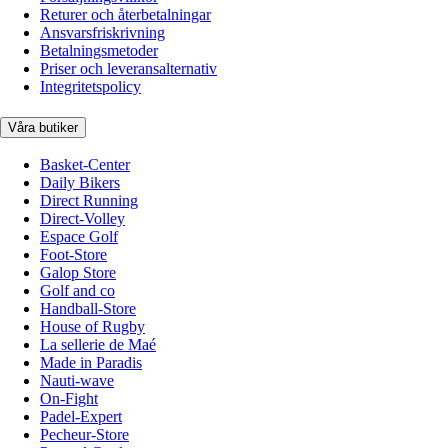
Returer och återbetalningar
Ansvarsfriskrivning
Betalningsmetoder
Priser och leveransalternativ
Integritetspolicy
Våra butiker
Basket-Center
Daily Bikers
Direct Running
Direct-Volley
Espace Golf
Foot-Store
Galop Store
Golf and co
Handball-Store
House of Rugby
La sellerie de Maé
Made in Paradis
Nauti-wave
On-Fight
Padel-Expert
Pecheur-Store