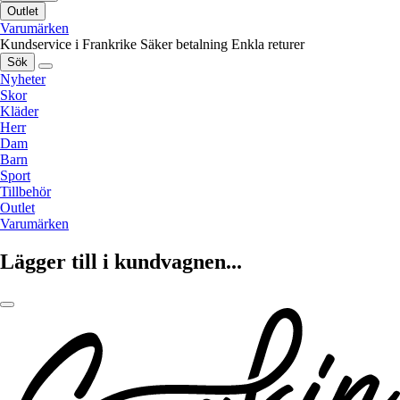
Outlet
Varumärken
Kundservice i Frankrike
Säker betalning
Enkla returer
Sök
Nyheter
Skor
Kläder
Herr
Dam
Barn
Sport
Tillbehör
Outlet
Varumärken
Lägger till i kundvagnen...