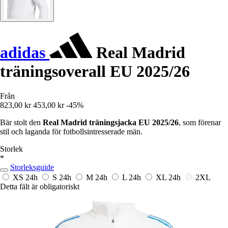
adidas
Real Madrid
träningsoverall EU 2025/26
Från
823,00 kr
453,00 kr
-45%
Bär stolt den
Real Madrid träningsjacka EU 2025/26
, som förenar
stil och laganda för fotbollsintresserade män.
Storlek
*
Storleksguide
XS
24h
S
24h
M
24h
L
24h
XL
24h
2XL
Detta fält är obligatoriskt