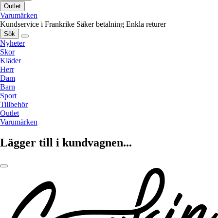
Outlet
Varumärken
Kundservice i Frankrike
Säker betalning
Enkla returer
Sök
Nyheter
Skor
Kläder
Herr
Dam
Barn
Sport
Tillbehör
Outlet
Varumärken
Lägger till i kundvagnen...