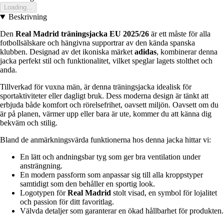
Loading...
Beskrivning
Den
Real Madrid träningsjacka EU 2025/26
är ett måste för alla
fotbollsälskare och hängivna supportrar av den kända spanska
klubben. Designad av det ikoniska märket
adidas
, kombinerar denna
jacka perfekt stil och funktionalitet, vilket speglar lagets stolthet och
anda.
Tillverkad för vuxna män, är denna träningsjacka idealisk för
sportaktiviteter eller dagligt bruk. Dess moderna design är tänkt att
erbjuda både komfort och rörelsefrihet, oavsett miljön. Oavsett om du
är på planen, värmer upp eller bara är ute, kommer du att känna dig
bekväm och stilig.
Bland de anmärkningsvärda funktionerna hos denna jacka hittar vi:
En lätt och andningsbar tyg som ger bra ventilation under
ansträngning.
En modern passform som anpassar sig till alla kroppstyper
samtidigt som den behåller en sportig look.
Logotypen för
Real Madrid
stolt visad, en symbol för lojalitet
och passion för ditt favoritlag.
Välvda detaljer som garanterar en ökad hållbarhet för produkten.