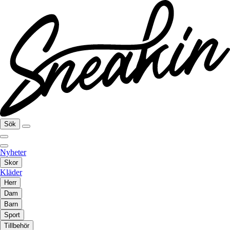
Sök
Nyheter
Skor
Kläder
Herr
Dam
Barn
Sport
Tillbehör