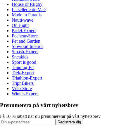
House of Rugby
La sellerie de Maé
Made in Paradis
Nauti-wave
On-Fight
Padel-Expert
Pecheur-Store
Pet and Garden
Slowood Interior
Smash-Expert
Sneakids
Sport is good
Training-Fit
Trek-Expert
Triathlon-Expert
TripnBikers
Vélo-Store
Winter-Expert
Prenumerera på vårt nyhetsbrev
Få 10 % rabatt när du prenumererar på vårt nyhetsbrev
Registrera dig