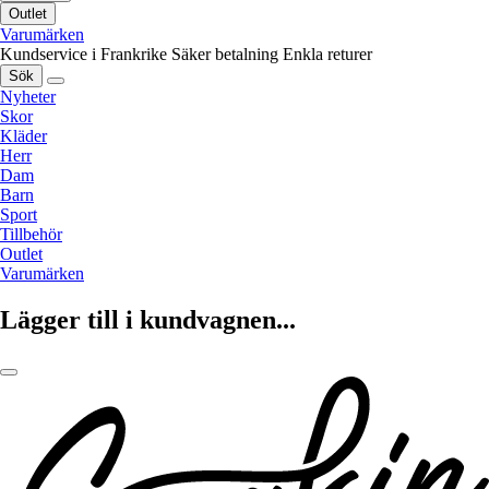
Outlet
Varumärken
Kundservice i Frankrike
Säker betalning
Enkla returer
Sök
Nyheter
Skor
Kläder
Herr
Dam
Barn
Sport
Tillbehör
Outlet
Varumärken
Lägger till i kundvagnen...