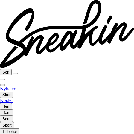
Sök
Nyheter
Skor
Kläder
Herr
Dam
Barn
Sport
Tillbehör