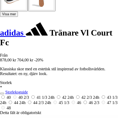
Visa mer
adidas
Tränare Vl Court
Fc
Från
878,00 kr
704,00 kr
-20%
Klassiska skor med en estetisk stil inspirerad av fotbollsvärlden.
Resultatet: en ny, djärv look.
Storlek
*
Storleksguide
40
40 2/3
41 1/3
24h
42
24h
42 2/3
24h
43 1/3
24h
44
24h
44 2/3
24h
45 1/3
46
46 2/3
47 1/3
48
Detta fält är obligatoriskt