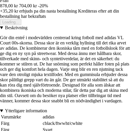
Från
878,00 kr
704,00 kr
-20%
+35,20 kr
erbjuds pa din nasta bestallning
Krediteras efter att din
bestallning har bekraftats
Loading...
Beskrivning
Gör din entré i modevärlden centrerad kring fotboll med adidas VL
Court 00s-skorna. Dessa skor är en verklig hyllning till det rika arvet
av adidas. De kombinerar den ikoniska tårn med en fotbollslook för att
ge dig en ny syn på streetwear. Med dessa ännu mer hållbara skor,
tillverkade med skinn- och syntetöverdelar, är det en säkerhet: du
kommer se stilren ut. De har snörning som perfekt håller foten på plats
och ger dig komfort hela dagen. Varje steg blir en ren njutning tack
vare den otroligt mjuka textilfoder. Med en gummisula erbjuder dessa
skor pålitligt grepp vart du än går. De ger utmärkt stabilitet så att du
kan röra dig med självförtroende. Designad för alla som älskar att
kombinera ikoniska och moderna stilar, får detta par dig att skina med
din stil. Oavsett om du besöker nya platser eller tillbringar tid med
vänner, kommer dessa skor snabbt bli en nödvändighet i vardagen.
Ytterligare information
Varumärke
adidas
Färg
cblack/ftwwht/cwhite
Färg
Svart