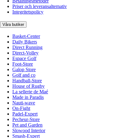
Betalningsmetoder
Priser och leveransalternativ
Integritetspolicy
Våra butiker
Basket-Center
Daily Bikers
Direct Running
Direct-Volley
Espace Golf
Foot-Store
Galop Store
Golf and co
Handball-Store
House of Rugby
La sellerie de Maé
Made in Paradis
Nauti-wave
On-Fight
Padel-Expert
Pecheur-Store
Pet and Garden
Slowood Interior
Smash-Expert