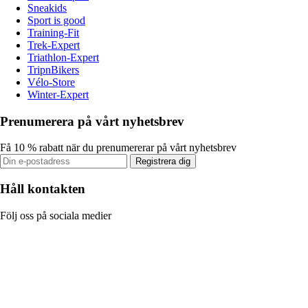
Sneakids
Sport is good
Training-Fit
Trek-Expert
Triathlon-Expert
TripnBikers
Vélo-Store
Winter-Expert
Prenumerera på vårt nyhetsbrev
Få 10 % rabatt när du prenumererar på vårt nyhetsbrev
Registrera dig
Håll kontakten
Följ oss på sociala medier