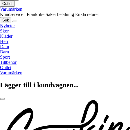
Outlet
Varumärken
Kundservice i Frankrike
Säker betalning
Enkla returer
Sök
Nyheter
Skor
Kläder
Herr
Dam
Barn
Sport
Tillbehör
Outlet
Varumärken
Lägger till i kundvagnen...