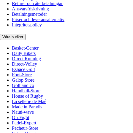
Returer och återbetalningar
Ansvarsfriskrivning
Betalningsmetoder
Priser och leveransalternativ
Integritetspolicy
Våra butiker
Basket-Center
Daily Bikers
Direct Running
Direct-Volley
Espace Golf
Foot-Store
Galop Store
Golf and co
Handball-Store
House of Rugby
La sellerie de Maé
Made in Paradis
Nauti-wave
On-Fight
Padel-Expert
Pecheur-Store