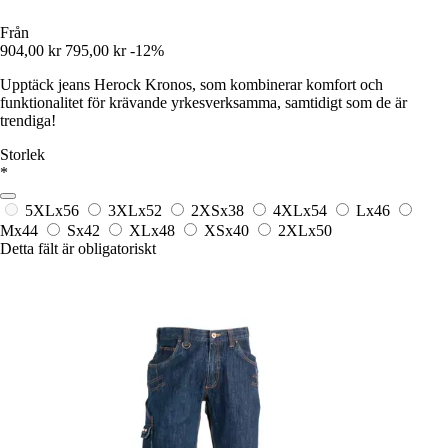
Från
904,00 kr
795,00 kr
-12%
Upptäck jeans Herock Kronos, som kombinerar komfort och
funktionalitet för krävande yrkesverksamma, samtidigt som de är
trendiga!
Storlek
*
5XLx56
3XLx52
2XSx38
4XLx54
Lx46
Mx44
Sx42
XLx48
XSx40
2XLx50
Detta fält är obligatoriskt