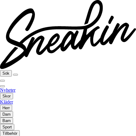
Sök
Nyheter
Skor
Kläder
Herr
Dam
Barn
Sport
Tillbehör