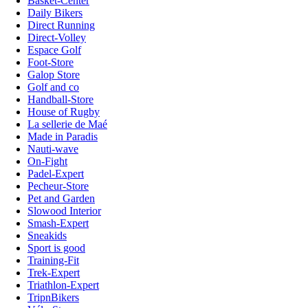
Basket-Center
Daily Bikers
Direct Running
Direct-Volley
Espace Golf
Foot-Store
Galop Store
Golf and co
Handball-Store
House of Rugby
La sellerie de Maé
Made in Paradis
Nauti-wave
On-Fight
Padel-Expert
Pecheur-Store
Pet and Garden
Slowood Interior
Smash-Expert
Sneakids
Sport is good
Training-Fit
Trek-Expert
Triathlon-Expert
TripnBikers