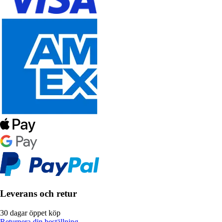
Leverans och retur
30 dagar öppet köp
Returnera din beställning