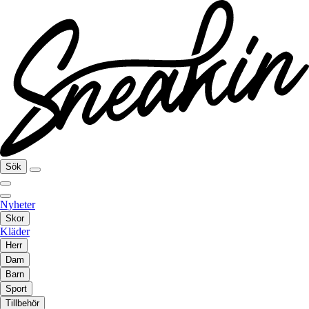
Sök
Nyheter
Skor
Kläder
Herr
Dam
Barn
Sport
Tillbehör