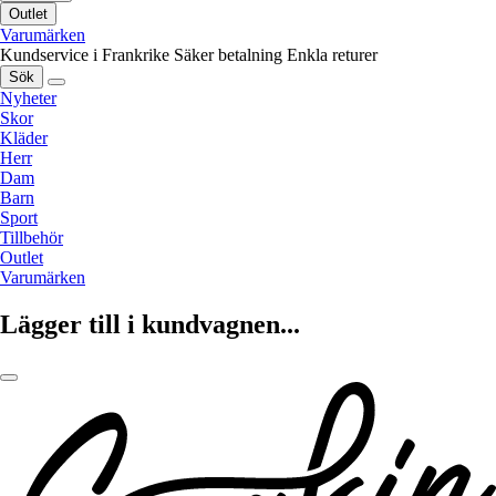
Outlet
Varumärken
Kundservice i Frankrike
Säker betalning
Enkla returer
Sök
Nyheter
Skor
Kläder
Herr
Dam
Barn
Sport
Tillbehör
Outlet
Varumärken
Lägger till i kundvagnen...