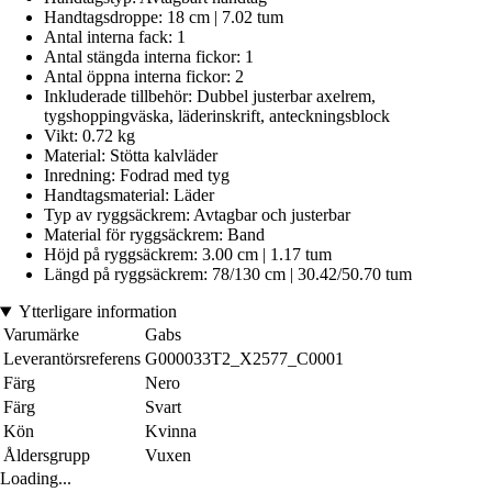
Handtagsdroppe: 18 cm | 7.02 tum
Antal interna fack: 1
Antal stängda interna fickor: 1
Antal öppna interna fickor: 2
Inkluderade tillbehör: Dubbel justerbar axelrem,
tygshoppingväska, läderinskrift, anteckningsblock
Vikt: 0.72 kg
Material: Stötta kalvläder
Inredning: Fodrad med tyg
Handtagsmaterial: Läder
Typ av ryggsäckrem: Avtagbar och justerbar
Material för ryggsäckrem: Band
Höjd på ryggsäckrem: 3.00 cm | 1.17 tum
Längd på ryggsäckrem: 78/130 cm | 30.42/50.70 tum
Ytterligare information
Varumärke
Gabs
Leverantörsreferens
G000033T2_X2577_C0001
Färg
Nero
Färg
Svart
Kön
Kvinna
Åldersgrupp
Vuxen
Loading...