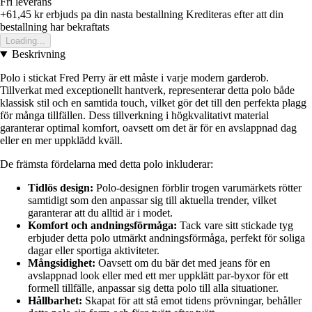
Fri leverans
+61,45 kr
erbjuds pa din nasta bestallning
Krediteras efter att din
bestallning har bekraftats
Loading...
Beskrivning
Polo i stickat Fred Perry är ett måste i varje modern garderob.
Tillverkat med exceptionellt hantverk, representerar detta polo både
klassisk stil och en samtida touch, vilket gör det till den perfekta plagg
för många tillfällen. Dess tillverkning i högkvalitativt material
garanterar optimal komfort, oavsett om det är för en avslappnad dag
eller en mer uppklädd kväll.
De främsta fördelarna med detta polo inkluderar:
Tidlös design:
Polo-designen förblir trogen varumärkets rötter
samtidigt som den anpassar sig till aktuella trender, vilket
garanterar att du alltid är i modet.
Komfort och andningsförmåga:
Tack vare sitt stickade tyg
erbjuder detta polo utmärkt andningsförmåga, perfekt för soliga
dagar eller sportiga aktiviteter.
Mångsidighet:
Oavsett om du bär det med jeans för en
avslappnad look eller med ett mer uppklätt par-byxor för ett
formell tillfälle, anpassar sig detta polo till alla situationer.
Hållbarhet:
Skapat för att stå emot tidens prövningar, behåller