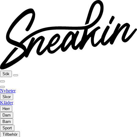
Sök
Nyheter
Skor
Kläder
Herr
Dam
Barn
Sport
Tillbehör