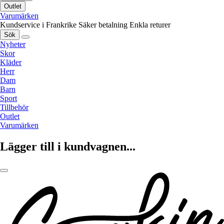
Outlet
Varumärken
Kundservice i Frankrike
Säker betalning
Enkla returer
Sök
Nyheter
Skor
Kläder
Herr
Dam
Barn
Sport
Tillbehör
Outlet
Varumärken
Lägger till i kundvagnen...