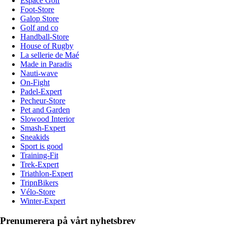
Espace Golf
Foot-Store
Galop Store
Golf and co
Handball-Store
House of Rugby
La sellerie de Maé
Made in Paradis
Nauti-wave
On-Fight
Padel-Expert
Pecheur-Store
Pet and Garden
Slowood Interior
Smash-Expert
Sneakids
Sport is good
Training-Fit
Trek-Expert
Triathlon-Expert
TripnBikers
Vélo-Store
Winter-Expert
Prenumerera på vårt nyhetsbrev