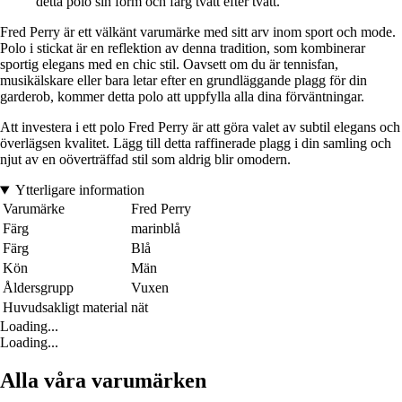
detta polo sin form och färg tvätt efter tvätt.
Fred Perry är ett välkänt varumärke med sitt arv inom sport och mode.
Polo i stickat är en reflektion av denna tradition, som kombinerar
sportig elegans med en chic stil. Oavsett om du är tennisfan,
musikälskare eller bara letar efter en grundläggande plagg för din
garderob, kommer detta polo att uppfylla alla dina förväntningar.
Att investera i ett polo Fred Perry är att göra valet av subtil elegans och
överlägsen kvalitet. Lägg till detta raffinerade plagg i din samling och
njut av en oöverträffad stil som aldrig blir omodern.
Ytterligare information
Varumärke
Fred Perry
Färg
marinblå
Färg
Blå
Kön
Män
Åldersgrupp
Vuxen
Huvudsakligt material
nät
Loading...
Loading...
Alla våra varumärken