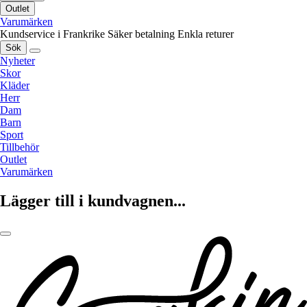
Outlet
Varumärken
Kundservice i Frankrike
Säker betalning
Enkla returer
Sök
Nyheter
Skor
Kläder
Herr
Dam
Barn
Sport
Tillbehör
Outlet
Varumärken
Lägger till i kundvagnen...