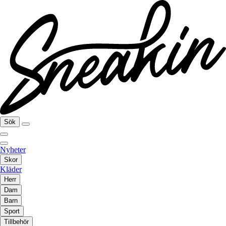
Sök
Nyheter
Skor
Kläder
Herr
Dam
Barn
Sport
Tillbehör