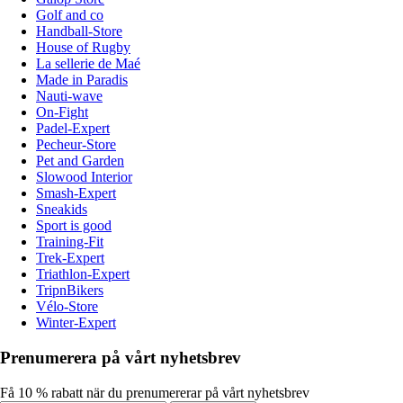
Golf and co
Handball-Store
House of Rugby
La sellerie de Maé
Made in Paradis
Nauti-wave
On-Fight
Padel-Expert
Pecheur-Store
Pet and Garden
Slowood Interior
Smash-Expert
Sneakids
Sport is good
Training-Fit
Trek-Expert
Triathlon-Expert
TripnBikers
Vélo-Store
Winter-Expert
Prenumerera på vårt nyhetsbrev
Få 10 % rabatt när du prenumererar på vårt nyhetsbrev