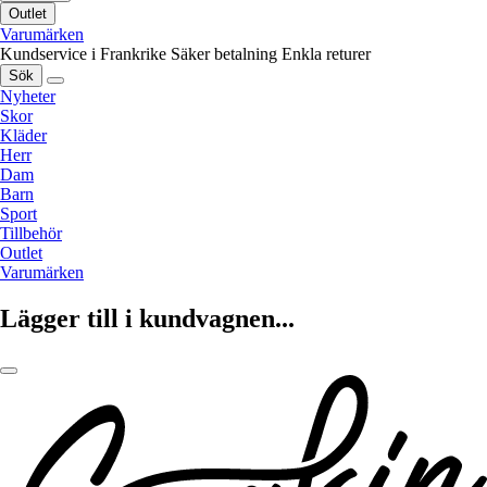
Outlet
Varumärken
Kundservice i Frankrike
Säker betalning
Enkla returer
Sök
Nyheter
Skor
Kläder
Herr
Dam
Barn
Sport
Tillbehör
Outlet
Varumärken
Lägger till i kundvagnen...