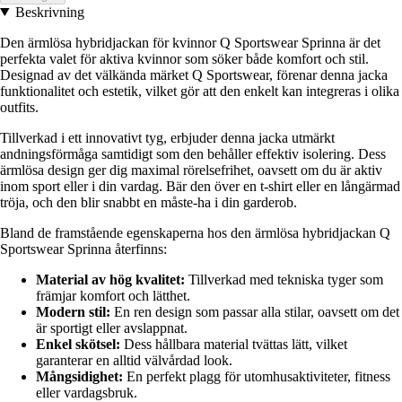
Beskrivning
Den ärmlösa hybridjackan för kvinnor Q Sportswear Sprinna är det
perfekta valet för aktiva kvinnor som söker både komfort och stil.
Designad av det välkända märket Q Sportswear, förenar denna jacka
funktionalitet och estetik, vilket gör att den enkelt kan integreras i olika
outfits.
Tillverkad i ett innovativt tyg, erbjuder denna jacka utmärkt
andningsförmåga samtidigt som den behåller effektiv isolering. Dess
ärmlösa design ger dig maximal rörelsefrihet, oavsett om du är aktiv
inom sport eller i din vardag. Bär den över en t-shirt eller en långärmad
tröja, och den blir snabbt en måste-ha i din garderob.
Bland de framstående egenskaperna hos den ärmlösa hybridjackan Q
Sportswear Sprinna återfinns:
Material av hög kvalitet:
Tillverkad med tekniska tyger som
främjar komfort och lätthet.
Modern stil:
En ren design som passar alla stilar, oavsett om det
är sportigt eller avslappnat.
Enkel skötsel:
Dess hållbara material tvättas lätt, vilket
garanterar en alltid välvårdad look.
Mångsidighet:
En perfekt plagg för utomhusaktiviteter, fitness
eller vardagsbruk.