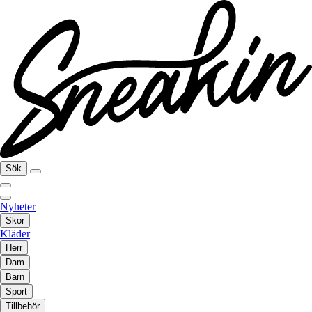
Sök
Nyheter
Skor
Kläder
Herr
Dam
Barn
Sport
Tillbehör