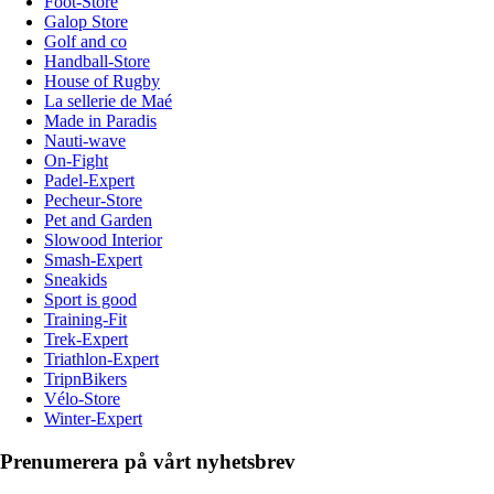
Foot-Store
Galop Store
Golf and co
Handball-Store
House of Rugby
La sellerie de Maé
Made in Paradis
Nauti-wave
On-Fight
Padel-Expert
Pecheur-Store
Pet and Garden
Slowood Interior
Smash-Expert
Sneakids
Sport is good
Training-Fit
Trek-Expert
Triathlon-Expert
TripnBikers
Vélo-Store
Winter-Expert
Prenumerera på vårt nyhetsbrev