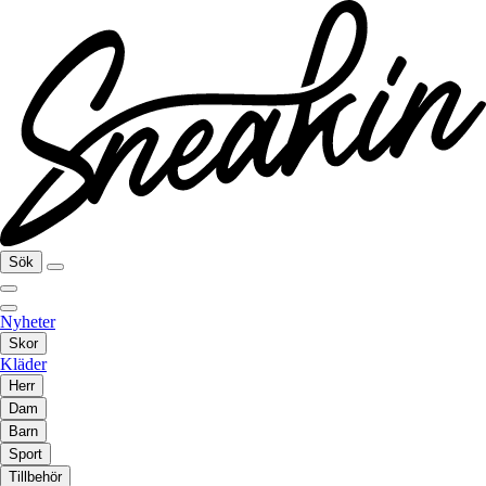
Sök
Nyheter
Skor
Kläder
Herr
Dam
Barn
Sport
Tillbehör