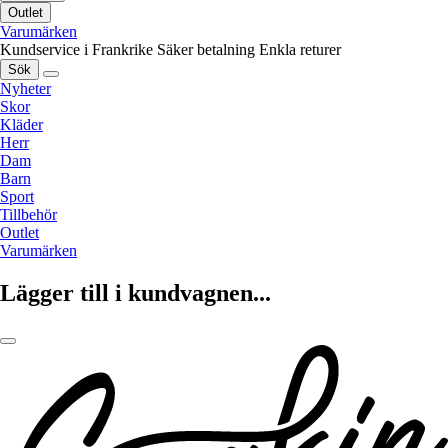
Outlet
Varumärken
Kundservice i Frankrike
Säker betalning
Enkla returer
Sök
Nyheter
Skor
Kläder
Herr
Dam
Barn
Sport
Tillbehör
Outlet
Varumärken
Lägger till i kundvagnen...