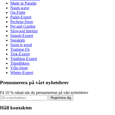
Made in Paradis
Nauti-wave
On-Fight
Padel-Expert
Pecheur-Store
Pet and Garden
Slowood Interior
Smash-Expert
Sneakids
Sport is good
Training-Fit
Trek-Expert
Triathlon-Expert
TripnBikers
Vélo-Store
Winter-Expert
Prenumerera på vårt nyhetsbrev
Få 10 % rabatt när du prenumererar på vårt nyhetsbrev
Registrera dig
Håll kontakten