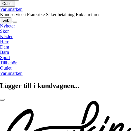
Outlet
Varumärken
Kundservice i Frankrike
Säker betalning
Enkla returer
Sök
Nyheter
Skor
Kläder
Herr
Dam
Barn
Sport
Tillbehör
Outlet
Varumärken
Lägger till i kundvagnen...