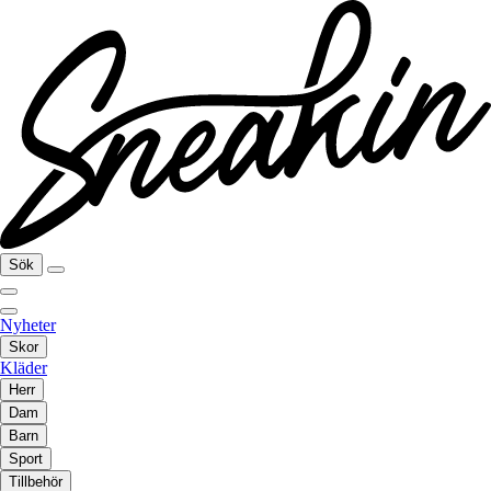
Sök
Nyheter
Skor
Kläder
Herr
Dam
Barn
Sport
Tillbehör