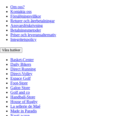
Om oss?
Kontakta oss
Försäljningsvillkor
Returer och återbetalningar
Ansvarsfriskrivning
Betalningsmetoder
Priser och leveransalternativ
Integritetspolicy
Våra butiker
Basket-Center
Daily Bikers
Direct Running
Direct-Volley
Espace Golf
Foot-Store
Galop Store
Golf and co
Handball-Store
House of Rugby
La sellerie de Maé
Made in Paradis
Nauti-wave