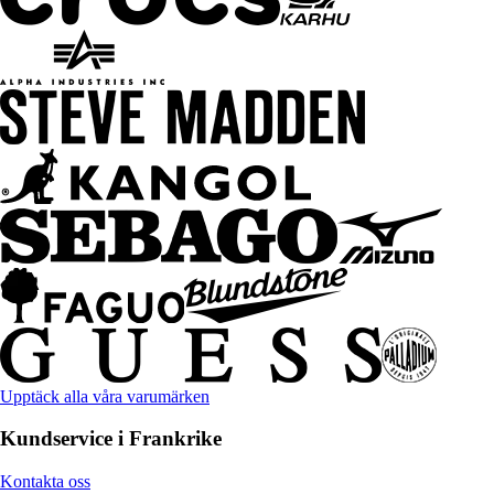
Upptäck alla våra varumärken
Kundservice i Frankrike
Kontakta oss