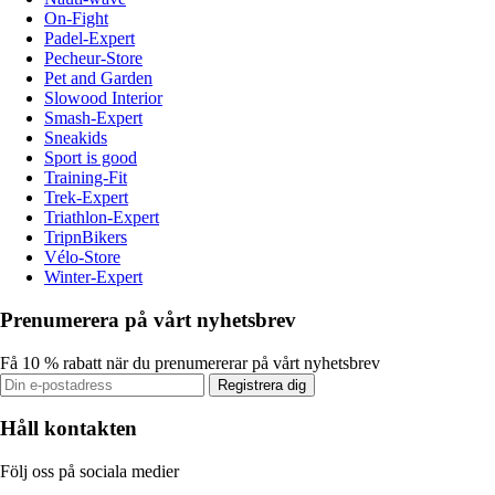
On-Fight
Padel-Expert
Pecheur-Store
Pet and Garden
Slowood Interior
Smash-Expert
Sneakids
Sport is good
Training-Fit
Trek-Expert
Triathlon-Expert
TripnBikers
Vélo-Store
Winter-Expert
Prenumerera på vårt nyhetsbrev
Få 10 % rabatt när du prenumererar på vårt nyhetsbrev
Registrera dig
Håll kontakten
Följ oss på sociala medier