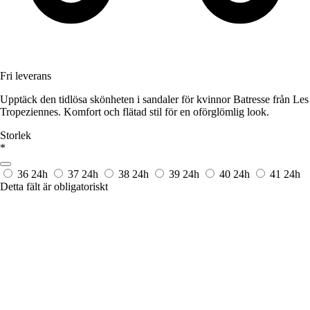
Fri leverans
Upptäck den tidlösa skönheten i sandaler för kvinnor Batresse från Les
Tropeziennes. Komfort och flätad stil för en oförglömlig look.
Storlek
*
36
24h
37
24h
38
24h
39
24h
40
24h
41
24h
Detta fält är obligatoriskt