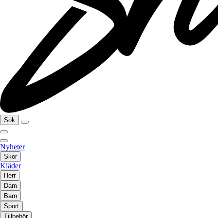
Sök
Nyheter
Skor
Kläder
Herr
Dam
Barn
Sport
Tillbehör