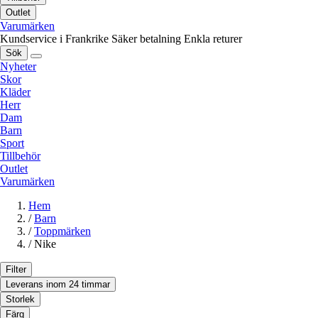
Outlet
Varumärken
Kundservice i Frankrike
Säker betalning
Enkla returer
Sök
Nyheter
Skor
Kläder
Herr
Dam
Barn
Sport
Tillbehör
Outlet
Varumärken
Hem
/
Barn
/
Toppmärken
/
Nike
Filter
Leverans inom 24 timmar
Storlek
Färg